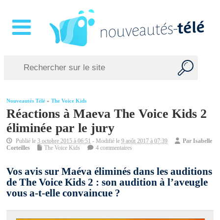
Nouveautés Télé
»
The Voice Kids
Réactions à Maeva The Voice Kids 2
éliminée par le jury
Publié le
3 octobre 2015 à 06:51
- Modifié le
9 août 2017 à 07:39
Par
Isabelle
Corteilles
The Voice Kids
4 commentaires
Vos avis sur Maéva éliminés dans les auditions
de The Voice Kids 2 : son audition à l’aveugle
vous a-t-elle convaincue ?