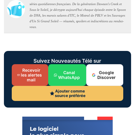
séries quotidiennes françaises. De la génération Dawson's Creek et
Sous le Soleil, je décrypte aujourd'hui chaque épisode entre le Spoon
de DNA, les marais salants d'ITC, le Mistral de PBLV et les Sauvages
d'Un Si Grand Soleil — résumés, spoilers et indiscrétions au rendez-
vous.
Suivez Nouveautés Télé sur
Recevoir
Canal
Google
les alertes
WhatsApp
Discover
mail
Ajouter comme
source préférée