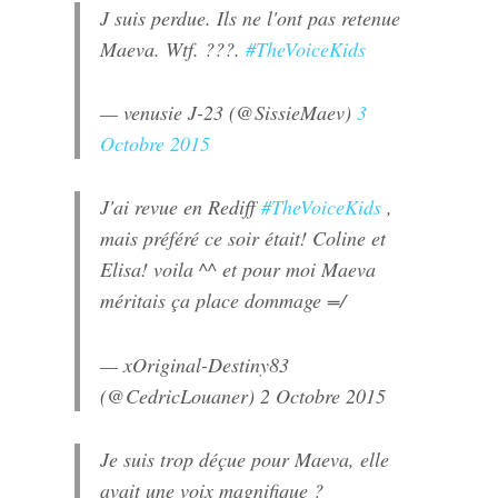
J suis perdue. Ils ne l'ont pas retenue
Maeva. Wtf. ???.
#TheVoiceKids
— venusie J-23 (@SissieMaev)
3
Octobre 2015
J'ai revue en Rediff
#TheVoiceKids
,
mais préféré ce soir était! Coline et
Elisa! voila ^^ et pour moi Maeva
méritais ça place dommage =/
— xOriginal-Destiny83
(@CedricLouaner)
2 Octobre 2015
Je suis trop déçue pour Maeva, elle
avait une voix magnifique ?