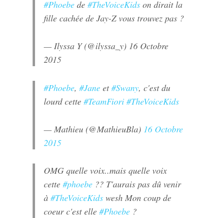
#Phoebe
de
#TheVoiceKids
on dirait la
fille cachée de Jay-Z vous trouvez pas ?
— Ilyssa Y (@ilyssa_y)
16 Octobre
2015
#Phoebe
,
#Jane
et
#Swany
, c'est du
lourd cette
#TeamFiori
#TheVoiceKids
— Mathieu (@MathieuBla)
16 Octobre
2015
OMG quelle voix..mais quelle voix
cette
#phoebe
?? T'aurais pas dû venir
à
#TheVoiceKids
wesh Mon coup de
coeur c'est elle
#Phoebe
?