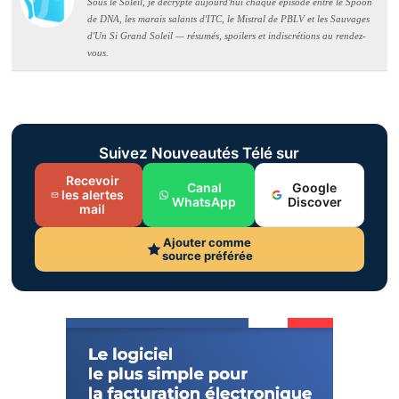
Sous le Soleil, je décrypte aujourd'hui chaque épisode entre le Spoon
de DNA, les marais salants d'ITC, le Mistral de PBLV et les Sauvages
d'Un Si Grand Soleil — résumés, spoilers et indiscrétions au rendez-
vous.
Suivez Nouveautés Télé sur
Recevoir
Canal
Google
les alertes
WhatsApp
Discover
mail
Ajouter comme
source préférée