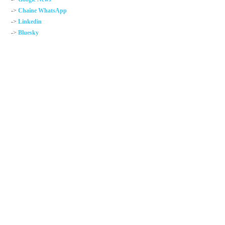
->
Chaîne WhatsApp
->
Linkedin
->
Bluesky