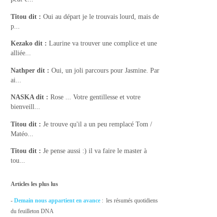
Titou
dit :
Oui au départ je le trouvais lourd, mais de
p...
Kezako
dit :
Laurine va trouver une complice et une
alliée...
Nathper
dit :
Oui, un joli parcours pour Jasmine. Par
ai...
NASKA
dit :
Rose ... Votre gentillesse et votre
bienveill...
Titou
dit :
Je trouve qu'il a un peu remplacé Tom /
Matéo...
Titou
dit :
Je pense aussi :) il va faire le master à
tou...
Articles les plus lus
-
Demain nous appartient en avance
: les résumés quotidiens
du feuilleton DNA