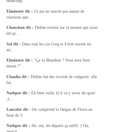
beaucoup...
Elminster
dit :
Ce jeu ne suscite pas autant de
réactions que...
Chonchon
dit :
Didine revient sur la mesure qui avait
été pr...
Sol
dit :
Dans tout les cas Greg et Eliott auront un
œi...
Elminster
dit :
"Ça va Blandine ? Vous avez bien
dormi ?" ...
Claudia
dit :
Didine bat des records de vulgarité, elle
fai...
Nathper
dit :
Eh bien voilà, là il va y avoir du sport
;)...
Lancelot
dit :
On comprend la fatigue de Floris au
bout de 3...
Nathper
dit :
Ah, oui, les départs ça suffit :) Ou,
peut-ê...