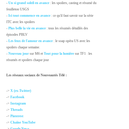
-
Un si grand soleil en avance
: les spoilers, casting et résumé du
feuilleton USGS
-
Ici tout commence en avance
: ce qu'il faut savoir sur la série
ITC avec les spoilers
-
Plus belle la vie en avance
: tous les résumés détaillés des
épisodes PBLV
-
Les feux de l'amour en avance
: le soap opéra US avec les
spoilers chaque semaine.
-
Nouveau jour
sur M6 et
Tout pour la lumière
sur TF1 : les
résumés et spoilers chaque jour
Les réseaux sociaux de Nouveautés Télé :
->
X (ex-Twitter)
->
Facebook
->
Instagram
->
Threads
->
Pinterest
->
Chaîne YouTube
->
Google News