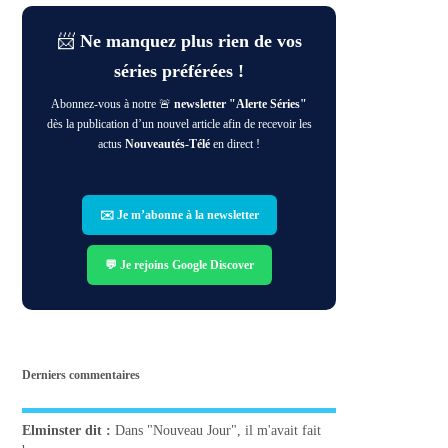
📨
Ne manquez plus rien de vos
séries préférées !
Abonnez-vous à notre 🚨
newsletter "Alerte Séries"
dès la publication d’un nouvel article afin de recevoir les
actus
Nouveautés-Télé
en direct !
✉️ Je m’abonne à la newsletter
💬 Je rejoins Google Discover
Derniers commentaires
Elminster
dit :
Dans "Nouveau Jour", il m'avait fait