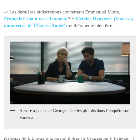
-> Les dernières indiscrétions concernant Emmanuel Moire,
François Lehaut va-t-il mourir
? +
Victoire Dauxerre (Vanessa)
amoureuse de Charles-Amédée
et thérapeute bien être.
Aurore a peur que Georges pète les plombs dans l’enquête sur
Vanessa
Georges dit à Aurore que quand il disait à Vanessa qu’il l’aimait…il