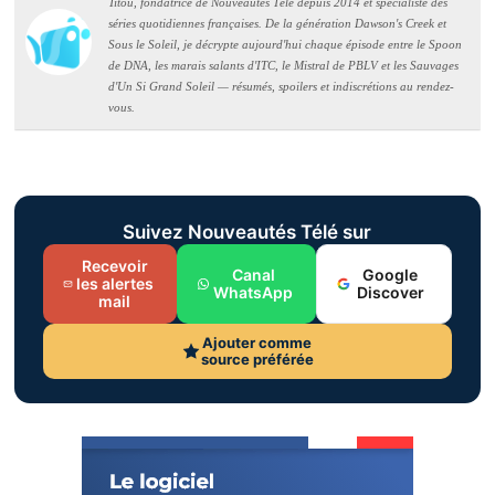
Titou, fondatrice de Nouveautés Télé depuis 2014 et spécialiste des
séries quotidiennes françaises. De la génération Dawson's Creek et
Sous le Soleil, je décrypte aujourd'hui chaque épisode entre le Spoon
de DNA, les marais salants d'ITC, le Mistral de PBLV et les Sauvages
d'Un Si Grand Soleil — résumés, spoilers et indiscrétions au rendez-
vous.
Suivez Nouveautés Télé sur
Recevoir
Canal
Google
les alertes
WhatsApp
Discover
mail
Ajouter comme
source préférée