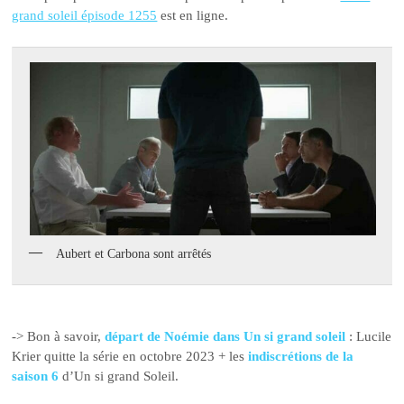
grand soleil épisode 1255
est en ligne.
Aubert et Carbona sont arrêtés
-> Bon à savoir,
départ de Noémie dans Un si grand soleil
: Lucile
Krier quitte la série en octobre 2023 + les
indiscrétions de la
saison 6
d’Un si grand Soleil.