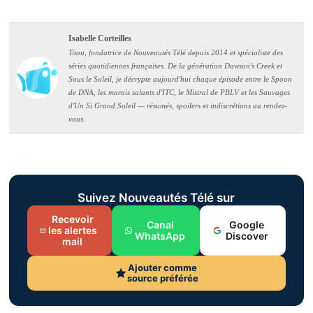
Isabelle Corteilles
Titou, fondatrice de Nouveautés Télé depuis 2014 et spécialiste des
séries quotidiennes françaises. De la génération Dawson's Creek et
Sous le Soleil, je décrypte aujourd'hui chaque épisode entre le Spoon
de DNA, les marais salants d'ITC, le Mistral de PBLV et les Sauvages
d'Un Si Grand Soleil — résumés, spoilers et indiscrétions au rendez-
vous.
Suivez Nouveautés Télé sur
Recevoir
Canal
Google
les alertes
WhatsApp
Discover
mail
Ajouter comme
source préférée