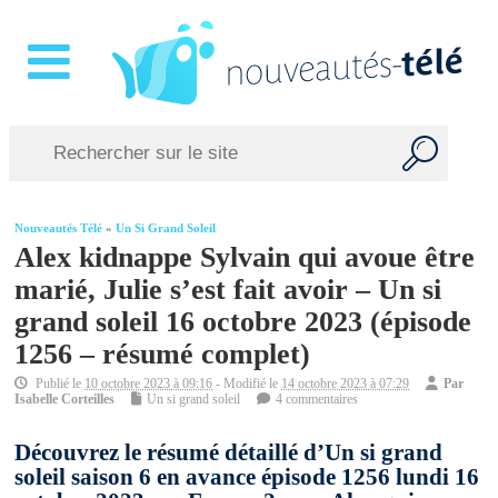
Nouveautés Télé
»
Un Si Grand Soleil
Alex kidnappe Sylvain qui avoue être
marié, Julie s’est fait avoir – Un si
grand soleil 16 octobre 2023 (épisode
1256 – résumé complet)
Publié le
10 octobre 2023 à 09:16
- Modifié le
14 octobre 2023 à 07:29
Par
Isabelle Corteilles
Un si grand soleil
4 commentaires
Découvrez le résumé détaillé d’Un si grand
soleil saison 6 en avance épisode 1256 lundi 16