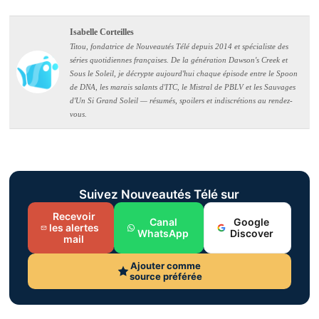
Isabelle Corteilles
Titou, fondatrice de Nouveautés Télé depuis 2014 et spécialiste des
séries quotidiennes françaises. De la génération Dawson's Creek et
Sous le Soleil, je décrypte aujourd'hui chaque épisode entre le Spoon
de DNA, les marais salants d'ITC, le Mistral de PBLV et les Sauvages
d'Un Si Grand Soleil — résumés, spoilers et indiscrétions au rendez-
vous.
Suivez Nouveautés Télé sur
Recevoir
Canal
Google
les alertes
WhatsApp
Discover
mail
Ajouter comme
source préférée