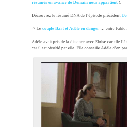
résumés en avance de Demain nous appartient
).
Découvrez le résumé DNA de l’épisode précédent
De
-> Le
couple Bart et Adèle en danger
… entre Fabio, 
Adèle avait pris de la distance avec Eloïse car elle l’é
car il est obsédé par elle. Elle conseille Adèle d’en par