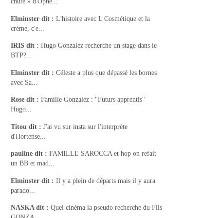
chute » d'Ophé...
Elminster
dit :
L'histoire avec L Cosmétique et la
crème, c'e...
IRIS
dit :
Hugo Gonzalez recherche un stage dans le
BTP?...
Elminster
dit :
Céleste a plus que dépassé les bornes
avec Sa...
Rose
dit :
Famille Gonzalez : "Futurs apprentis"
Hugo...
Titou
dit :
J'ai vu sur insta sur l'interprète
d'Hortense...
pauline
dit :
FAMILLE SAROCCA et hop on refait
un BB et mad...
Elminster
dit :
Il y a plein de départs mais il y aura
parado...
NASKA
dit :
Quel cinéma la pseudo recherche du Fils
GONZA...