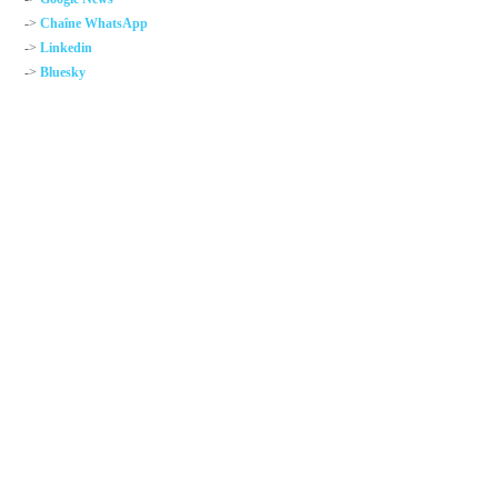
->
Chaîne WhatsApp
->
Linkedin
->
Bluesky