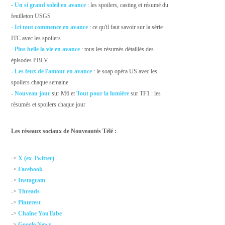
-
Un si grand soleil en avance
: les spoilers, casting et résumé du
feuilleton USGS
-
Ici tout commence en avance
: ce qu'il faut savoir sur la série
ITC avec les spoilers
-
Plus belle la vie en avance
: tous les résumés détaillés des
épisodes PBLV
-
Les feux de l'amour en avance
: le soap opéra US avec les
spoilers chaque semaine.
-
Nouveau jour
sur M6 et
Tout pour la lumière
sur TF1 : les
résumés et spoilers chaque jour
Les réseaux sociaux de Nouveautés Télé :
->
X (ex-Twitter)
->
Facebook
->
Instagram
->
Threads
->
Pinterest
->
Chaîne YouTube
->
Google News