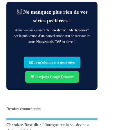
📨
Ne manquez plus rien de vos
séries préférées !
Abonnez-vous à notre 🚨
newsletter "Alerte Séries"
dès la publication d’un nouvel article afin de recevoir les
actus
Nouveautés-Télé
en direct !
✉️ Je m’abonne à la newsletter
💬 Je rejoins Google Discover
Derniers commentaires
Cherokee-Rose
dit :
L'intrigue sur la soi-disant «