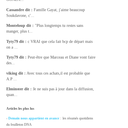
Cassandre
dit :
Famille Gayat, j'aime beaucoup
Soukdavone, c'...
Monteloup
dit :
"Plus longtemps tu restes sans
manger, plus t...
Tyty79
dit :
c VRAI que cela fait bcp de départ mais
on a ...
Tyty79
dit :
Peut-être que Marceau et Diane vont faire
des...
viking
dit :
Avec tous ces achats,il est probable que
A.P ...
Elminster
dit :
Je ne suis pas à jour dans la diffusion,
quan...
Articles les plus lus
-
Demain nous appartient en avance
: les résumés quotidiens
du feuilleton DNA