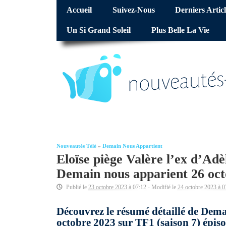
Accueil
Suivez-Nous
Derniers Articl
Un Si Grand Soleil
Plus Belle La Vie
Nouveautés Télé
»
Demain Nous Appartient
Eloïse piège Valère l’ex d’Adè
Demain nous apparient 26 oct
Publié le
23 octobre 2023 à 07:12
- Modifié le
24 octobre 2023 à 0
Découvrez le résumé détaillé de Dema
octobre 2023 sur TF1 (saison 7) épiso