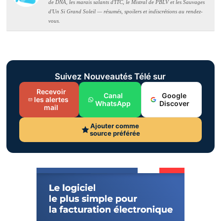
de DNA, les marais salants d'ITC, le Mistral de PBLV et les Sauvages
d'Un Si Grand Soleil — résumés, spoilers et indiscrétions au rendez-
vous.
Suivez Nouveautés Télé sur
Recevoir
Canal
Google
les alertes
WhatsApp
Discover
mail
Ajouter comme
source préférée