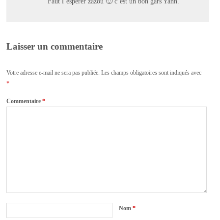
Faut l’espérer zazou 🙂 c’est un bon gars Yann.
Laisser un commentaire
Votre adresse e-mail ne sera pas publiée.
Les champs obligatoires sont indiqués avec
*
Commentaire
*
Nom
*