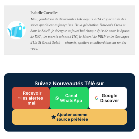
Isabelle Corteilles
Titou, fondatrice de Nouveautés Télé depuis 2014 et spécialiste des
séries quotidiennes françaises. De la génération Dawson's Creek et
Sous le Soleil, je décrypte aujourd'hui chaque épisode entre le Spoon
de DNA, les marais salants d'ITC, le Mistral de PBLV et les Sauvages
d'Un Si Grand Soleil — résumés, spoilers et indiscrétions au rendez-
vous.
Suivez Nouveautés Télé sur
Recevoir
Canal
Google
les alertes
WhatsApp
Discover
mail
Ajouter comme
source préférée