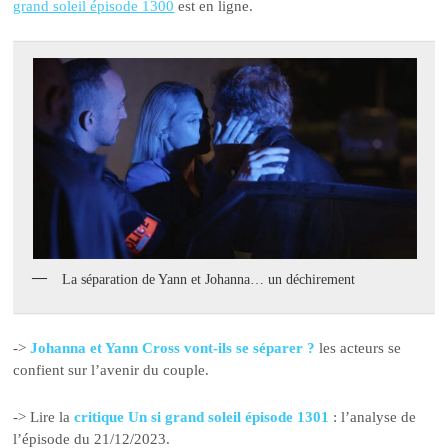
grand soleil épisode 1300
est en ligne.
La séparation de Yann et Johanna… un déchirement
->
Johanna et Yann Cross vont-ils se séparer ?
les acteurs se
confient sur l’avenir du couple.
-> Lire la
critique Un si grand soleil épisode 1301
: l’analyse de
l’épisode du 21/12/2023.