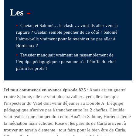
-
Les
Gaetan et Salomé… le clash … vont-ils aller vers la
rupture ? Gaetan semble pencher de ce côté ? Salomé
l’aime-t-elle vraiment pour le retenir et ne pas aller à
Bordeaux ?
Teyssier manquait vraiment au rassemblement de
l’équipe pédagogique : personne n’a l’étoffe du chef
parmi les profs !
Ici tout commence en avance épisode 825
: Anaïs est en guerre
contre Salomé, elle ne veut plus travailler avec elle alors que
l'inspecteur du Vatel doit venir déjeuner au Double A. L'équipe
pédagogique n'arrive pas à trancher entre les 2 cheffes. Clotilde
veut réaliser une compétition entre Anaïs et Salomé, Hortense tente
la médiation mais échoue. Rose et les parents de Carla arrivent à
trouver un terrain d'entente : tout faire pour le bien être de Carla.