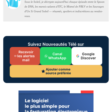
Sous le Soleil, je décrypte aujourd'hui chaque épisode entre le Spoon
de DNA, les marais salants d'ITC, le Mistral de PBLV et les Sauvages
d'Un Si Grand Soleil — résumés, spoilers et indiscrétions au rendez-
vous.
Suivez Nouveautés Télé sur
Recevoir
Canal
Google
les alertes
WhatsApp
Discover
mail
Ajouter comme
source préférée