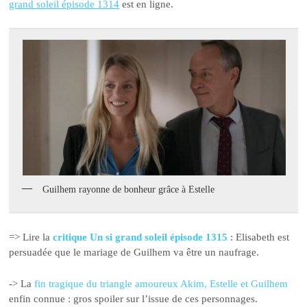
grand soleil épisode 1314
est en ligne.
Guilhem rayonne de bonheur grâce à Estelle
=> Lire la
critique Un si grand soleil épisode 1315
: Elisabeth est
persuadée que le mariage de Guilhem va être un naufrage.
-> La
fin tragique du triangle amoureux Akim, Estelle et Guilhem
enfin connue : gros spoiler sur l’issue de ces personnages.