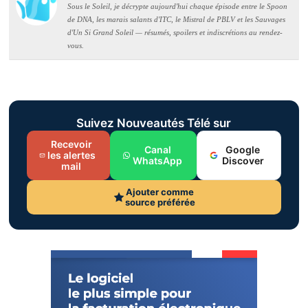
Sous le Soleil, je décrypte aujourd'hui chaque épisode entre le Spoon
de DNA, les marais salants d'ITC, le Mistral de PBLV et les Sauvages
d'Un Si Grand Soleil — résumés, spoilers et indiscrétions au rendez-
vous.
Suivez Nouveautés Télé sur
Recevoir
Canal
Google
les alertes
WhatsApp
Discover
mail
Ajouter comme
source préférée