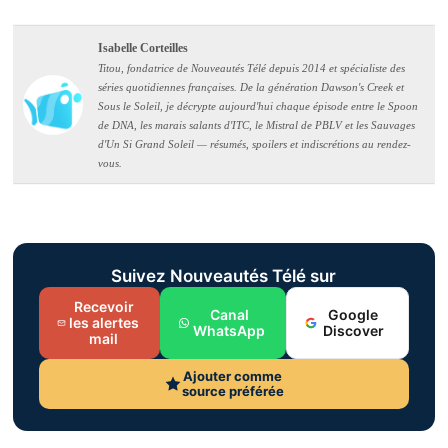
Isabelle Corteilles
Titou, fondatrice de Nouveautés Télé depuis 2014 et spécialiste des
séries quotidiennes françaises. De la génération Dawson's Creek et
Sous le Soleil, je décrypte aujourd'hui chaque épisode entre le Spoon
de DNA, les marais salants d'ITC, le Mistral de PBLV et les Sauvages
d'Un Si Grand Soleil — résumés, spoilers et indiscrétions au rendez-
vous.
Suivez Nouveautés Télé sur
Recevoir
Canal
Google
les alertes
WhatsApp
Discover
mail
Ajouter comme
source préférée