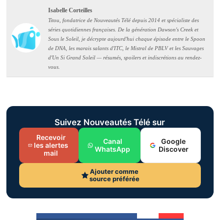
Isabelle Corteilles
Titou, fondatrice de Nouveautés Télé depuis 2014 et spécialiste des
séries quotidiennes françaises. De la génération Dawson's Creek et
Sous le Soleil, je décrypte aujourd'hui chaque épisode entre le Spoon
de DNA, les marais salants d'ITC, le Mistral de PBLV et les Sauvages
d'Un Si Grand Soleil — résumés, spoilers et indiscrétions au rendez-
vous.
Suivez Nouveautés Télé sur
Recevoir
Canal
Google
les alertes
WhatsApp
Discover
mail
Ajouter comme
source préférée