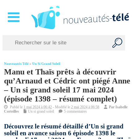
Nouveautés Télé
»
Un Si Grand Soleil
Manu et Thaïs prêts à découvrir
qu’Arnaud et Cédric ont piégé Anne
– Un si grand soleil 17 mai 2024
(épisode 1398 – résumé complet)
Publié le
1 mai 2024 à 06:42
- Modifié le
2 mai 2024 à 06:58
Par
Isabelle
Corteilles
Un si grand soleil
5 commentaires
Découvrez le résumé détaillé d’Un si grand
soleil en avance saison 6 épisode 1398 le