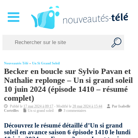
Nouveautés Télé
»
Un Si Grand Soleil
Becker en boucle sur Sylvio Pavan et
Nathalie replonge – Un si grand soleil
10 juin 2024 (épisode 1410 – résumé
complet)
Publié le
17 mai 2024 à 09:17
- Modifié le
28 mai 2024 à 15:44
Par
Isabelle
Corteilles
Un si grand soleil
3 commentaires
Découvrez le résumé détaillé d’Un si grand
soleil en avance saison 6 épisode 1410 le lundi