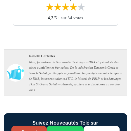
★
★
★
★
★
4,2
/5
· sur 34 votes
Isabelle Corteilles
Titou, fondatrice de Nouveautés Télé depuis 2014 et spécialiste des
séries quotidiennes françaises. De la génération Dawson's Creek et
Sous le Soleil, je décrypte aujourd'hui chaque épisode entre le Spoon
de DNA, les marais salants d'ITC, le Mistral de PBLV et les Sauvages
d'Un Si Grand Soleil — résumés, spoilers et indiscrétions au rendez-
vous.
Suivez Nouveautés Télé sur