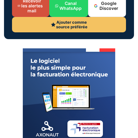
Recevoir
Canal
Google
les alertes
WhatsApp
Discover
mail
Ajouter comme
source préférée