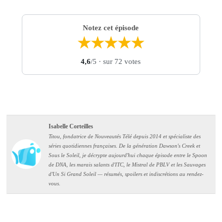
Notez cet épisode
★
★
★
★
★
4,6
/5
· sur 72 votes
Isabelle Corteilles
Titou, fondatrice de Nouveautés Télé depuis 2014 et spécialiste des
séries quotidiennes françaises. De la génération Dawson's Creek et
Sous le Soleil, je décrypte aujourd'hui chaque épisode entre le Spoon
de DNA, les marais salants d'ITC, le Mistral de PBLV et les Sauvages
d'Un Si Grand Soleil — résumés, spoilers et indiscrétions au rendez-
vous.