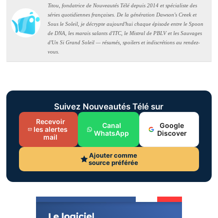
Titou, fondatrice de Nouveautés Télé depuis 2014 et spécialiste des
séries quotidiennes françaises. De la génération Dawson's Creek et
Sous le Soleil, je décrypte aujourd'hui chaque épisode entre le Spoon
de DNA, les marais salants d'ITC, le Mistral de PBLV et les Sauvages
d'Un Si Grand Soleil — résumés, spoilers et indiscrétions au rendez-
vous.
Suivez Nouveautés Télé sur
Recevoir
Canal
Google
les alertes
WhatsApp
Discover
mail
Ajouter comme
source préférée