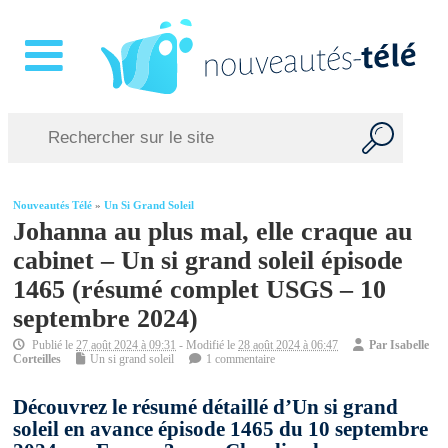
Nouveautés Télé
»
Un Si Grand Soleil
Johanna au plus mal, elle craque au
cabinet – Un si grand soleil épisode
1465 (résumé complet USGS – 10
septembre 2024)
Publié le
27 août 2024 à 09:31
- Modifié le
28 août 2024 à 06:47
Par
Isabelle
Corteilles
Un si grand soleil
1 commentaire
Découvrez le résumé détaillé d’Un si grand
soleil en avance épisode 1465 du 10 septembre