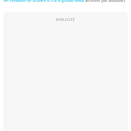
les résumés en avance d’Un si grand soleil
archivés par semaine)
PUBLICITÉ