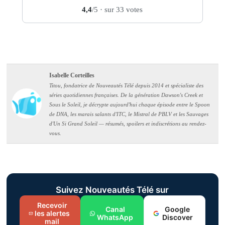
4,4
/5
· sur 33 votes
Isabelle Corteilles
Titou, fondatrice de Nouveautés Télé depuis 2014 et spécialiste des
séries quotidiennes françaises. De la génération Dawson's Creek et
Sous le Soleil, je décrypte aujourd'hui chaque épisode entre le Spoon
de DNA, les marais salants d'ITC, le Mistral de PBLV et les Sauvages
d'Un Si Grand Soleil — résumés, spoilers et indiscrétions au rendez-
vous.
Suivez Nouveautés Télé sur
Recevoir
Canal
Google
les alertes
WhatsApp
Discover
mail