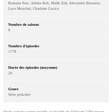
Romane Parc, Adrien Rob, Malik Zidi, Alexandre Brasseur,
Luce Mouchel, Charlotte Gacico
Nombre de saisons
8
Nombre d'épisodes
1778
Durée des épisodes (moyenne)
26
Genre
Série policière
Quels sont les points positifs et négatifs de l’épisode ? Réagissez