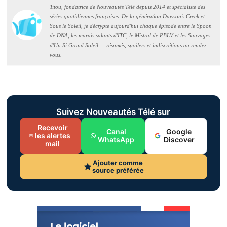
Titou, fondatrice de Nouveautés Télé depuis 2014 et spécialiste des
séries quotidiennes françaises. De la génération Dawson's Creek et
Sous le Soleil, je décrypte aujourd'hui chaque épisode entre le Spoon
de DNA, les marais salants d'ITC, le Mistral de PBLV et les Sauvages
d'Un Si Grand Soleil — résumés, spoilers et indiscrétions au rendez-
vous.
Suivez Nouveautés Télé sur
Recevoir
Canal
Google
les alertes
WhatsApp
Discover
mail
Ajouter comme
source préférée