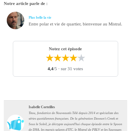
Notre article parle de :
Plus belle la vie
Entre polar et vie de quartier, bienvenue au Mistral.
Notez cet épisode
★
★
★
★
★
4,4
/5
· sur 31 votes
Isabelle Corteilles
Titou, fondatrice de Nouveautés Télé depuis 2014 et spécialiste des
séries quotidiennes françaises. De la génération Dawson's Creek et
Sous le Soleil, je décrypte aujourd'hui chaque épisode entre le Spoon
de DNA, les marais salants d'ITC, le Mistral de PBLV et les Sauvages