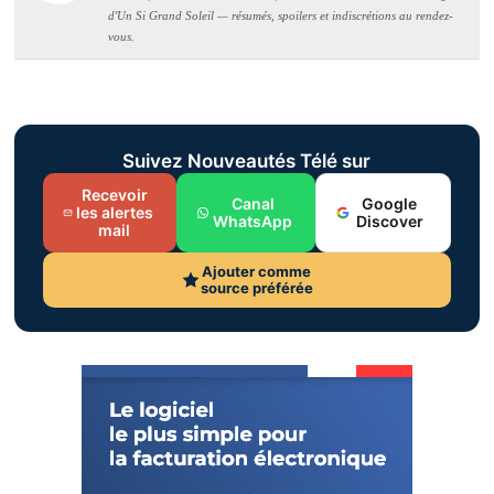
d'Un Si Grand Soleil — résumés, spoilers et indiscrétions au rendez-
vous.
Suivez Nouveautés Télé sur
Recevoir
Canal
Google
les alertes
WhatsApp
Discover
mail
Ajouter comme
source préférée