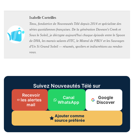
Isabelle Corteilles
Titou, fondatrice de Nouveautés Télé depuis 2014 et spécialiste des
séries quotidiennes françaises. De la génération Dawson's Creek et
Sous le Soleil, je décrypte aujourd'hui chaque épisode entre le Spoon
de DNA, les marais salants d'ITC, le Mistral de PBLV et les Sauvages
d'Un Si Grand Soleil — résumés, spoilers et indiscrétions au rendez-
vous.
Suivez Nouveautés Télé sur
Recevoir
Canal
Google
les alertes
WhatsApp
Discover
mail
Ajouter comme
source préférée