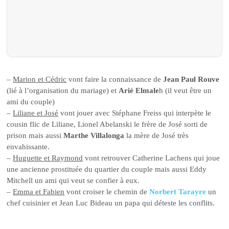
–
Marion et Cédric
vont faire la connaissance de
Jean Paul Rouve
(lié à l’organisation du mariage) et
Arié Elmale
h (il veut être un
ami du couple)
–
Liliane et José
vont jouer avec Stéphane Freiss qui interpète le
cousin flic de Liliane, Lionel Abelanski le frère de José sorti de
prison mais aussi
Marthe Villalonga
la mère de José très
envahissante.
–
Huguette et Raymond
vont retrouver Catherine Lachens qui joue
une ancienne prostituée du quartier du couple mais aussi Eddy
Mitchell un ami qui veut se confier à eux.
–
Emma et Fabien
vont croiser le chemin de
Norbert Tarayre
un
chef cuisinier et Jean Luc Bideau un papa qui déteste les conflits.