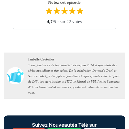
Notez cet épisode
★
★
★
★
★
4,7
/5
· sur 22 votes
Isabelle Corteilles
Titou, fondatrice de Nouveautés Télé depuis 2014 et spécialiste des
séries quotidiennes françaises. De la génération Dawson's Creek et
Sous le Soleil, je décrypte aujourd'hui chaque épisode entre le Spoon
de DNA, les marais salants d'ITC, le Mistral de PBLV et les Sauvages
d'Un Si Grand Soleil — résumés, spoilers et indiscrétions au rendez-
vous.
Suivez Nouveautés Télé sur