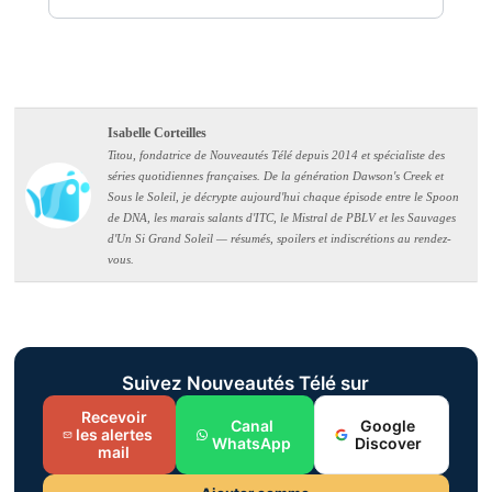
Isabelle Corteilles
Titou, fondatrice de Nouveautés Télé depuis 2014 et spécialiste des
séries quotidiennes françaises. De la génération Dawson's Creek et
Sous le Soleil, je décrypte aujourd'hui chaque épisode entre le Spoon
de DNA, les marais salants d'ITC, le Mistral de PBLV et les Sauvages
d'Un Si Grand Soleil — résumés, spoilers et indiscrétions au rendez-
vous.
Suivez Nouveautés Télé sur
Recevoir
Canal
Google
les alertes
WhatsApp
Discover
mail