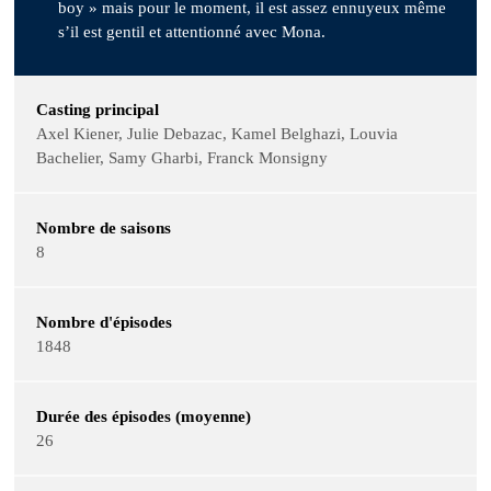
boy » mais pour le moment, il est assez ennuyeux même
s’il est gentil et attentionné avec Mona.
Casting principal
Axel Kiener, Julie Debazac, Kamel Belghazi, Louvia
Bachelier, Samy Gharbi, Franck Monsigny
Nombre de saisons
8
Nombre d'épisodes
1848
Durée des épisodes (moyenne)
26