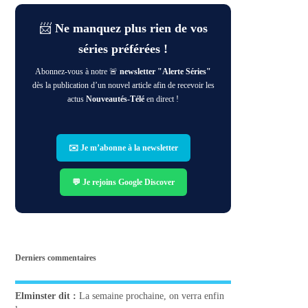
📨
Ne manquez plus rien de vos
séries préférées !
Abonnez-vous à notre 🚨
newsletter "Alerte Séries"
dès la publication d’un nouvel article afin de recevoir les
actus
Nouveautés-Télé
en direct !
✉️ Je m’abonne à la newsletter
💬 Je rejoins Google Discover
Derniers commentaires
Elminster
dit :
La semaine prochaine, on verra enfin