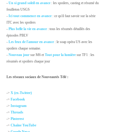
-
Un si grand soleil en avance
: les spoilers, casting et résumé du
feuilleton USGS
-
Ici tout commence en avance
: ce qu'il faut savoir sur la série
ITC avec les spoilers
-
Plus belle la vie en avance
: tous les résumés détaillés des
épisodes PBLV
-
Les feux de l'amour en avance
: le soap opéra US avec les
spoilers chaque semaine.
-
Nouveau jour
sur M6 et
Tout pour la lumière
sur TF1 : les
résumés et spoilers chaque jour
Les réseaux sociaux de Nouveautés Télé :
->
X (ex-Twitter)
->
Facebook
->
Instagram
->
Threads
->
Pinterest
->
Chaîne YouTube
->
Google News