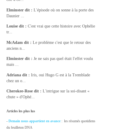
Elminster
dit :
L'épisode où on sonne à la porte des
Daunier ...
Louise
dit :
C'est vrai que cette histoire avec Ophélie
tr...
McAdam
dit :
Le problème c'est que le retour des
anciens n...
Elminster
dit :
Je ne sais pas quel était l'effet voulu
mais ...
Adriana
dit :
Iris, oui Hugo G est à la Tremblade
chez un o...
Cherokee-Rose
dit :
L'intrigue sur la soi-disant «
chute » d'Ophé...
Articles les plus lus
-
Demain nous appartient en avance
: les résumés quotidiens
du feuilleton DNA