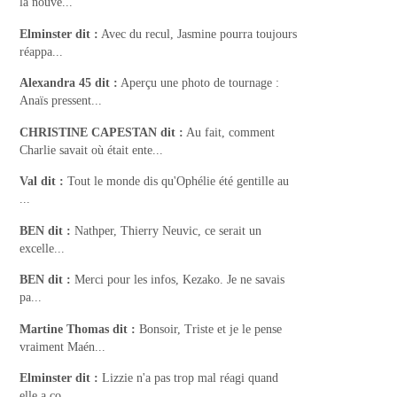
la nouve...
Elminster
dit :
Avec du recul, Jasmine pourra toujours
réappa...
Alexandra 45
dit :
Aperçu une photo de tournage :
Anaïs pressent...
CHRISTINE CAPESTAN
dit :
Au fait, comment
Charlie savait où était ente...
Val
dit :
Tout le monde dis qu'Ophélie été gentille au
...
BEN
dit :
Nathper, Thierry Neuvic, ce serait un
excelle...
BEN
dit :
Merci pour les infos, Kezako. Je ne savais
pa...
Martine Thomas
dit :
Bonsoir, Triste et je le pense
vraiment Maén...
Elminster
dit :
Lizzie n'a pas trop mal réagi quand
elle a co...