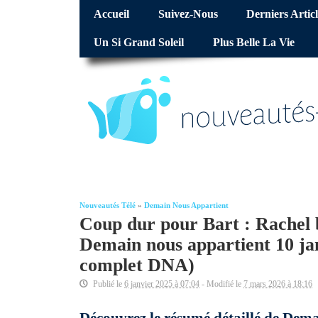
Accueil
Suivez-Nous
Derniers Articl
Un Si Grand Soleil
Plus Belle La Vie
Nouveautés Télé
»
Demain Nous Appartient
Coup dur pour Bart : Rachel b
Demain nous appartient 10 ja
complet DNA)
Publié le
6 janvier 2025 à 07:04
- Modifié le
7 mars 2026 à 18:16