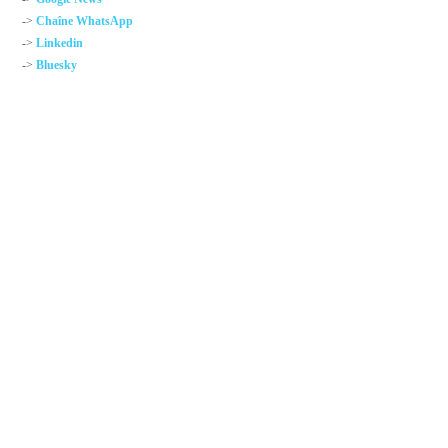
->
Chaîne WhatsApp
->
Linkedin
->
Bluesky