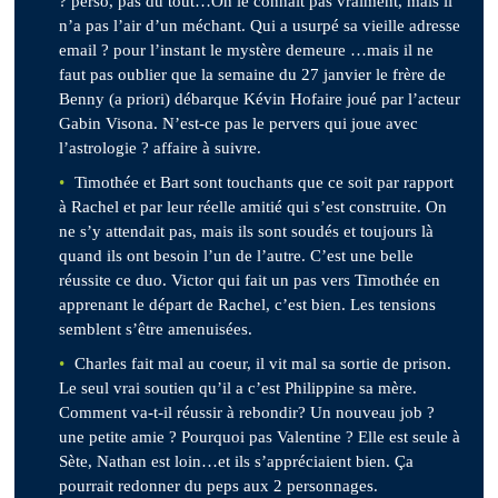
? perso, pas du tout…On le connait pas vraiment, mais il
n’a pas l’air d’un méchant. Qui a usurpé sa vieille adresse
email ? pour l’instant le mystère demeure …mais il ne
faut pas oublier que la semaine du 27 janvier le frère de
Benny (a priori) débarque Kévin Hofaire joué par l’acteur
Gabin Visona. N’est-ce pas le pervers qui joue avec
l’astrologie ? affaire à suivre.
Timothée et Bart sont touchants que ce soit par rapport
à Rachel et par leur réelle amitié qui s’est construite. On
ne s’y attendait pas, mais ils sont soudés et toujours là
quand ils ont besoin l’un de l’autre. C’est une belle
réussite ce duo. Victor qui fait un pas vers Timothée en
apprenant le départ de Rachel, c’est bien. Les tensions
semblent s’être amenuisées.
Charles fait mal au coeur, il vit mal sa sortie de prison.
Le seul vrai soutien qu’il a c’est Philippine sa mère.
Comment va-t-il réussir à rebondir? Un nouveau job ?
une petite amie ? Pourquoi pas Valentine ? Elle est seule à
Sète, Nathan est loin…et ils s’appréciaient bien. Ça
pourrait redonner du peps aux 2 personnages.