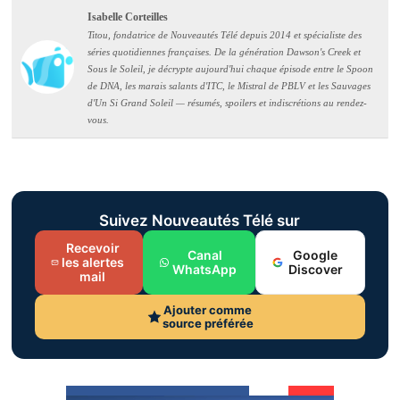
Isabelle Corteilles
Titou, fondatrice de Nouveautés Télé depuis 2014 et spécialiste des
séries quotidiennes françaises. De la génération Dawson's Creek et
Sous le Soleil, je décrypte aujourd'hui chaque épisode entre le Spoon
de DNA, les marais salants d'ITC, le Mistral de PBLV et les Sauvages
d'Un Si Grand Soleil — résumés, spoilers et indiscrétions au rendez-
vous.
Suivez Nouveautés Télé sur
Recevoir
Canal
Google
les alertes
WhatsApp
Discover
mail
Ajouter comme
source préférée