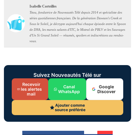
Isabelle Corteilles
Titou, fondatrice de Nouveautés Télé depuis 2014 et spécialiste des
séries quotidiennes françaises. De la génération Dawson's Creek et
Sous le Soleil, je décrypte aujourd'hui chaque épisode entre le Spoon
de DNA, les marais salants d'ITC, le Mistral de PBLV et les Sauvages
d'Un Si Grand Soleil — résumés, spoilers et indiscrétions au rendez-
vous.
Suivez Nouveautés Télé sur
Recevoir
Canal
Google
les alertes
WhatsApp
Discover
mail
Ajouter comme
source préférée