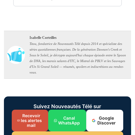
Isabelle Corteilles
Titou, fondatrice de Nouveautés Télé depuis 2014 et spécialiste des
séries quotidiennes françaises. De la génération Dawson's Creek et
Sous le Soleil, je décrypte aujourd'hui chaque épisode entre le Spoon
de DNA, les marais salants d'ITC, le Mistral de PBLV et les Sauvages
d'Un Si Grand Soleil — résumés, spoilers et indiscrétions au rendez-
vous.
Suivez Nouveautés Télé sur
Recevoir
Canal
Google
les alertes
WhatsApp
Discover
mail