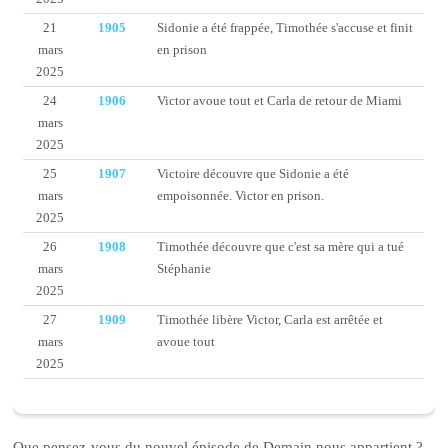
21
1905
Sidonie a été frappée, Timothée s'accuse et finit
mars
en prison
2025
24
1906
Victor avoue tout et Carla de retour de Miami
mars
2025
25
1907
Victoire découvre que Sidonie a été
mars
empoisonnée. Victor en prison.
2025
26
1908
Timothée découvre que c'est sa mère qui a tué
mars
Stéphanie
2025
27
1909
Timothée libère Victor, Carla est arrêtée et
mars
avoue tout
2025
Que pensez-vous du nouvel épisode de Demain nous appartient ?