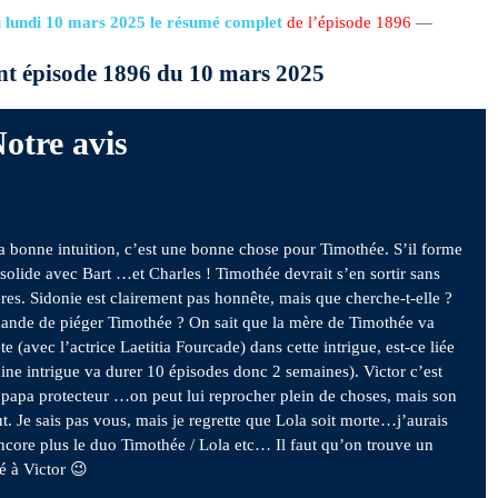
 lundi 10 mars 2025 le résumé complet
de l’épisode 1896
—
nt épisode 1896 du 10 mars 2025
otre avis
la bonne intuition, c’est une bonne chose pour Timothée. S’il forme
solide avec Bart …et Charles ! Timothée devrait s’en sortir sans
ères. Sidonie est clairement pas honnête, mais que cherche-t-elle ?
ande de piéger Timothée ? On sait que la mère de Timothée va
te (avec l’actrice Laetitia Fourcade) dans cette intrigue, est-ce liée
aine intrigue va durer 10 épisodes donc 2 semaines). Victor c’est
 papa protecteur …on peut lui reprocher plein de choses, mais son
out. Je sais pas vous, mais je regrette que Lola soit morte…j’aurais
ncore plus le duo Timothée / Lola etc… Il faut qu’on trouve un
é à Victor 😉