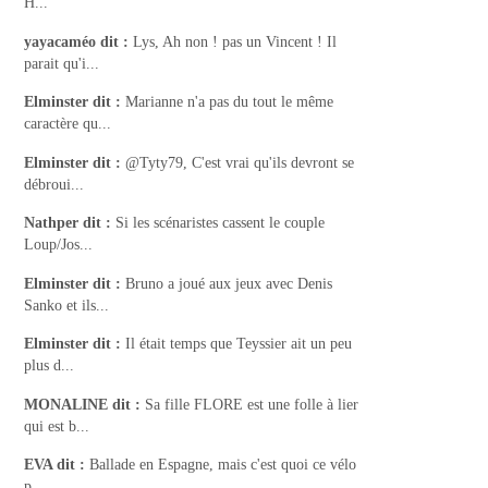
H...
yayacaméo
dit :
Lys, Ah non ! pas un Vincent ! Il
parait qu'i...
Elminster
dit :
Marianne n'a pas du tout le même
caractère qu...
Elminster
dit :
@Tyty79, C'est vrai qu'ils devront se
débroui...
Nathper
dit :
Si les scénaristes cassent le couple
Loup/Jos...
Elminster
dit :
Bruno a joué aux jeux avec Denis
Sanko et ils...
Elminster
dit :
Il était temps que Teyssier ait un peu
plus d...
MONALINE
dit :
Sa fille FLORE est une folle à lier
qui est b...
EVA
dit :
Ballade en Espagne, mais c'est quoi ce vélo
p...