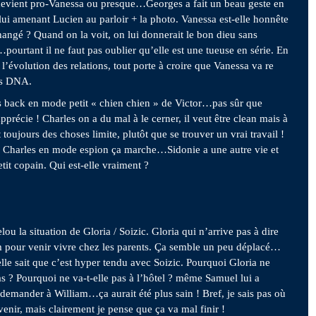
evient pro-Vanessa ou presque…Georges a fait un beau geste en
 lui amenant Lucien au parloir + la photo. Vanessa est-elle honnête
changé ? Quand on la voit, on lui donnerait le bon dieu sans
pourtant il ne faut pas oublier qu’elle est une tueuse en série. En
 l’évolution des relations, tout porte à croire que Vanessa va re
ns DNA.
s back en mode petit « chien chien » de Victor…pas sûr que
pprécie ! Charles on a du mal à le cerner, il veut être clean mais à
ait toujours des choses limite, plutôt que se trouver un vrai travail !
, Charles en mode espion ça marche…Sidonie a une autre vie et
it copain. Qui est-elle vraiment ?
lou la situation de Gloria / Soizic. Gloria qui n’arrive pas à dire
 pour venir vivre chez les parents. Ça semble un peu déplacé…
elle sait que c’est hyper tendu avec Soizic. Pourquoi Gloria ne
s ? Pourquoi ne va-t-elle pas à l’hôtel ? même Samuel lui a
demander à William…ça aurait été plus sain ! Bref, je sais pas où
venir, mais clairement je pense que ça va mal finir !