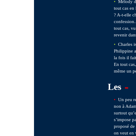
Mélody d
tout cas en
? A-t-elle 
confession…
tout cas, vu
revenir da
Charles i
Philippine a
la fois il f
En tout cas
même un pet
-
Les
Un peu re
non à Adam
surtout qu’
s’impose pa
proposé de 
on veut en 