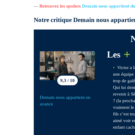
—
Retrouvez les spoilers
Demain nous appartient du
Notre critique Demain nous appartie
N
+
Les
Victor a 
une équipe 
9,3 / 10
trop de gal
Qui lui dem
revenir à Sè
Demain nous appartient en
? (la proch
avance
vraiment le
fils c’est t
aimé voir e
enfant cach