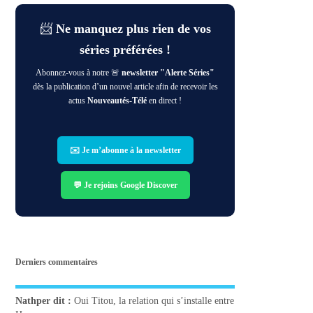
📨
Ne manquez plus rien de vos
séries préférées !
Abonnez-vous à notre 🚨
newsletter "Alerte Séries"
dès la publication d’un nouvel article afin de recevoir les
actus
Nouveautés-Télé
en direct !
✉️ Je m’abonne à la newsletter
💬 Je rejoins Google Discover
Derniers commentaires
Nathper
dit :
Oui Titou, la relation qui s’installe entre