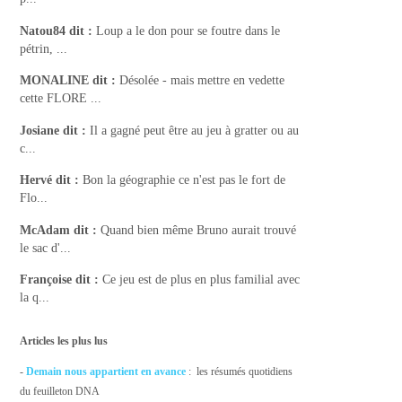
Natou84
dit :
Loup a le don pour se foutre dans le
pétrin, ...
MONALINE
dit :
Désolée - mais mettre en vedette
cette FLORE ...
Josiane
dit :
Il a gagné peut être au jeu à gratter ou au
c...
Hervé
dit :
Bon la géographie ce n'est pas le fort de
Flo...
McAdam
dit :
Quand bien même Bruno aurait trouvé
le sac d'...
Françoise
dit :
Ce jeu est de plus en plus familial avec
la q...
Articles les plus lus
-
Demain nous appartient en avance
: les résumés quotidiens
du feuilleton DNA