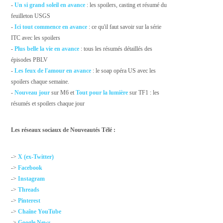
-
Un si grand soleil en avance
: les spoilers, casting et résumé du
feuilleton USGS
-
Ici tout commence en avance
: ce qu'il faut savoir sur la série
ITC avec les spoilers
-
Plus belle la vie en avance
: tous les résumés détaillés des
épisodes PBLV
-
Les feux de l'amour en avance
: le soap opéra US avec les
spoilers chaque semaine.
-
Nouveau jour
sur M6 et
Tout pour la lumière
sur TF1 : les
résumés et spoilers chaque jour
Les réseaux sociaux de Nouveautés Télé :
->
X (ex-Twitter)
->
Facebook
->
Instagram
->
Threads
->
Pinterest
->
Chaîne YouTube
->
Google News