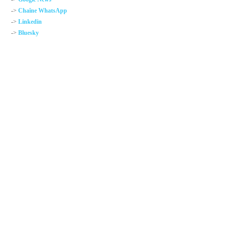
->
Chaîne WhatsApp
->
Linkedin
->
Bluesky