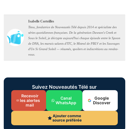
Isabelle Corteilles
Titou, fondatrice de Nouveautés Télé depuis 2014 et spécialiste des
séries quotidiennes françaises. De la génération Dawson's Creek et
Sous le Soleil, je décrypte aujourd'hui chaque épisode entre le Spoon
de DNA, les marais salants d'ITC, le Mistral de PBLV et les Sauvages
d'Un Si Grand Soleil — résumés, spoilers et indiscrétions au rendez-
vous.
Suivez Nouveautés Télé sur
Recevoir
Canal
Google
les alertes
WhatsApp
Discover
mail
Ajouter comme
source préférée