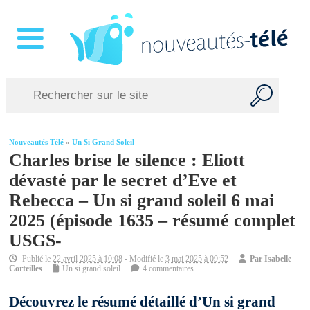
Nouveautés Télé
»
Un Si Grand Soleil
Charles brise le silence : Eliott
dévasté par le secret d’Eve et
Rebecca – Un si grand soleil 6 mai
2025 (épisode 1635 – résumé complet
USGS-
Publié le
22 avril 2025 à 10:08
- Modifié le
3 mai 2025 à 09:52
Par
Isabelle
Corteilles
Un si grand soleil
4 commentaires
Découvrez le résumé détaillé d’Un si grand