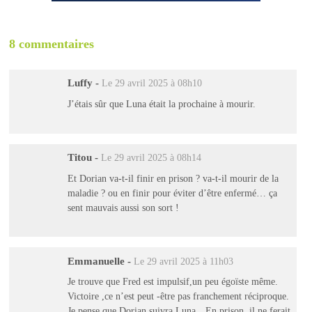
8 commentaires
Luffy
-
Le 29 avril 2025 à 08h10
J’étais sûr que Luna était la prochaine à mourir.
Titou
-
Le 29 avril 2025 à 08h14
Et Dorian va-t-il finir en prison ? va-t-il mourir de la
maladie ? ou en finir pour éviter d’être enfermé… ça
sent mauvais aussi son sort !
Emmanuelle
-
Le 29 avril 2025 à 11h03
Je trouve que Fred est impulsif,un peu égoïste même.
Victoire ,ce n’est peut -être pas franchement réciproque.
Je pense que Dorian suivra Luna…En prison ,il ne ferait