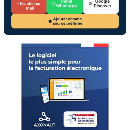
Canal
Google
les alertes
WhatsApp
Discover
mail
Ajouter comme
source préférée