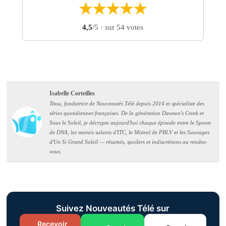
★
★
★
★
★
4,5
/5
· sur 54 votes
Isabelle Corteilles
Titou, fondatrice de Nouveautés Télé depuis 2014 et spécialiste des
séries quotidiennes françaises. De la génération Dawson's Creek et
Sous le Soleil, je décrypte aujourd'hui chaque épisode entre le Spoon
de DNA, les marais salants d'ITC, le Mistral de PBLV et les Sauvages
d'Un Si Grand Soleil — résumés, spoilers et indiscrétions au rendez-
vous.
Suivez Nouveautés Télé sur
Recevoir