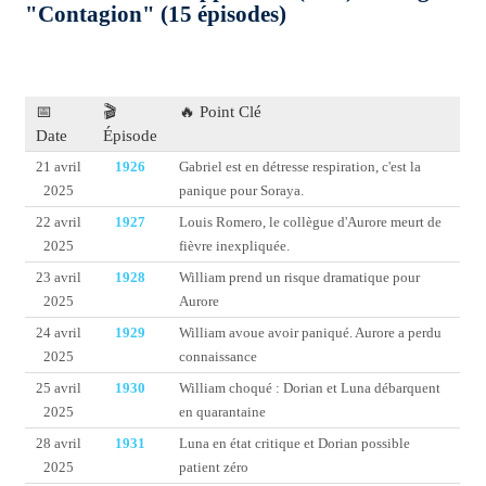
"Contagion" (15 épisodes)
📅
🎬
🔥 Point Clé
Date
Épisode
21 avril
1926
Gabriel est en détresse respiration, c'est la
2025
panique pour Soraya.
22 avril
1927
Louis Romero, le collègue d'Aurore meurt de
2025
fièvre inexpliquée.
23 avril
1928
William prend un risque dramatique pour
2025
Aurore
24 avril
1929
William avoue avoir paniqué. Aurore a perdu
2025
connaissance
25 avril
1930
William choqué : Dorian et Luna débarquent
2025
en quarantaine
28 avril
1931
Luna en état critique et Dorian possible
2025
patient zéro