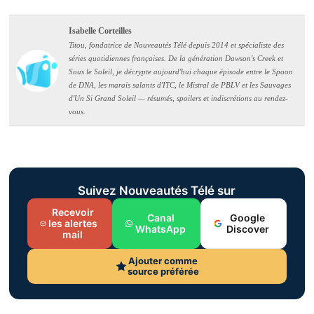
Isabelle Corteilles
Titou, fondatrice de Nouveautés Télé depuis 2014 et spécialiste des
séries quotidiennes françaises. De la génération Dawson's Creek et
Sous le Soleil, je décrypte aujourd'hui chaque épisode entre le Spoon
de DNA, les marais salants d'ITC, le Mistral de PBLV et les Sauvages
d'Un Si Grand Soleil — résumés, spoilers et indiscrétions au rendez-
vous.
Suivez Nouveautés Télé sur
Recevoir
Canal
Google
les alertes
WhatsApp
Discover
mail
Ajouter comme
source préférée