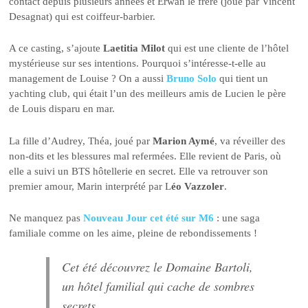
contact depuis plusieurs années et Erwan le frère (joué par Vincent
Desagnat) qui est coiffeur-barbier.
A ce casting, s’ajoute
Laetitia Milot
qui est une cliente de l’hôtel
mystérieuse sur ses intentions. Pourquoi s’intéresse-t-elle au
management de Louise ? On a aussi
Bruno Solo
qui tient un
yachting club, qui était l’un des meilleurs amis de Lucien le père
de Louis disparu en mar.
La fille d’Audrey, Théa, joué par
Marion Aymé
, va réveiller des
non-dits et les blessures mal refermées. Elle revient de Paris, où
elle a suivi un BTS hôtellerie en secret. Elle va retrouver son
premier amour, Marin interprété par L
éo Vazzoler
.
Ne manquez pas
Nouveau Jour cet été sur M6
: une saga
familiale comme on les aime, pleine de rebondissements !
Cet été découvrez le Domaine Bartoli,
un hôtel familial qui cache de sombres
secrets…