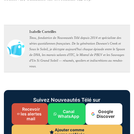
Isabelle Corteilles
Titou, fondatrice de Nouveautés Télé depuis 2014 et spécialiste des
séries quotidiennes françaises. De la génération Dawson's Creek et
Sous le Soleil, je décrypte aujourd'hui chaque épisode entre le Spoon
de DNA, les marais salants d'ITC, le Mistral de PBLV et les Sauvages
d'Un Si Grand Soleil — résumés, spoilers et indiscrétions au rendez-
vous.
Suivez Nouveautés Télé sur
Recevoir
Canal
Google
les alertes
WhatsApp
Discover
mail
Ajouter comme