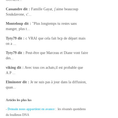
Cassandre
dit :
Famille Gayat, j'aime beaucoup
Soukdavone, c'...
Monteloup
dit :
"Plus longtemps tu restes sans
manger, plus t...
Tyty79
dit :
c VRAI que cela fait bcp de départ mais
on a ...
Tyty79
dit :
Peut-être que Marceau et Diane vont faire
des...
viking
dit :
Avec tous ces achats,il est probable que
A.P ...
Elminster
dit :
Je ne suis pas à jour dans la diffusion,
quan...
Articles les plus lus
-
Demain nous appartient en avance
: les résumés quotidiens
du feuilleton DNA