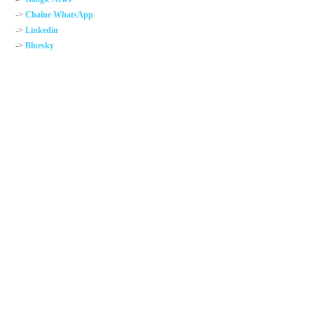
->
Chaîne WhatsApp
->
Linkedin
->
Bluesky