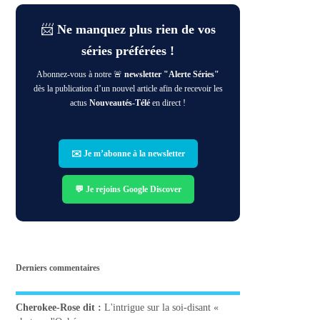
📨
Ne manquez plus rien de vos
séries préférées !
Abonnez-vous à notre 🚨
newsletter "Alerte Séries"
dès la publication d’un nouvel article afin de recevoir les
actus
Nouveautés-Télé
en direct !
✉️ Je m’abonne à la newsletter
💬 Je rejoins Google Discover
Derniers commentaires
Cherokee-Rose
dit :
L'intrigue sur la soi-disant «