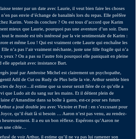
laisse tenter par un date avec Laurie, il veut bien faire les choses
 n’en pas envie d’échange de banalités lors du repas. Elle préfère
t chez Karim. Vont-ils conclure ? On est tous d’accord que Karim
ment mieux que Laurie, pourquoi pas une aventure d’un soir. Dans
, tout le monde est très intéressé par la vie sentimentale de Karim :
ore et même Lou ! Qui est vraiment cette Laurie qui enchaîne les
Elle n’a pas l’air vraiment méchante, juste une fille fragile qui n’a
ux yeux ? On a pas su l’autre fois pourquoi elle paniquait en pleine
elle appelait avec insistance Bart.
rgès joué par Ambroise Michel est clairement un psychopathe,
e gentil Adil de Cut ou Rudy de Plus belle la vie. Arthur semble bien
actes de Joyce…il estime que sa soeur serait fière de ce qu’elle a
 ravi que Ludo ait du sang sur les mains. Et il détient plein de
laine d’Amandine dans sa boîte à gants, est-ce pour ses futurs
Arthur a joué double jeu avec Victoire et Fred : en s’excusant pour
e Joyce, qu’il était là si besoin … Aaron n’est pas venu, au rendez-
n heureusement. Il a eu un bon réflexe. Espérons qu’Aaron ne
as une cible…
efusé de voir Arthur, il estime qu’il ne va pas lui ramener son