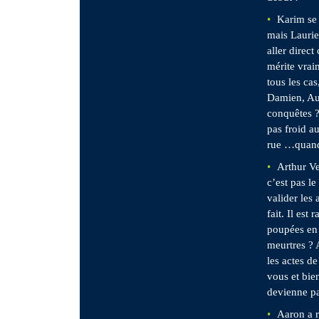
Karim se 
mais Laurie
aller direc
mérite vrai
tous les cas
Damien, Aur
conquêtes ? 
pas froid a
rue …quand 
Arthur Ve
c’est pas l
valider les 
fait. Il est
poupées en 
meurtres ? 
les actes d
vous et bie
devienne p
Aaron a r