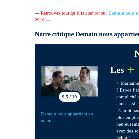
—
Retrouvez tout qu’il fait savoir sur
Demain nous ap
2016
—
Notre critique Demain nous appartie
N
+
Les
Marianne 
? Est-ce l’
complicité 
9,5 / 10
chose…si el
n’aurait pa
Demain nous appartient en
plus en plu
avance
heureusemen
avez des so
début !