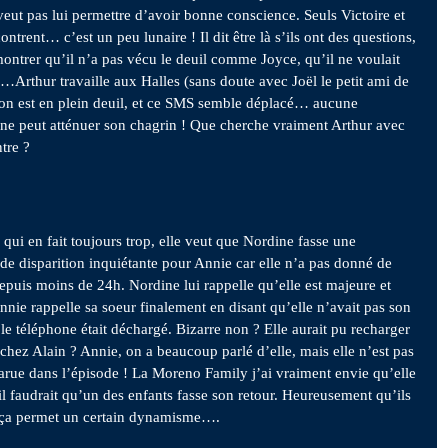
 veut pas lui permettre d’avoir bonne conscience. Seuls Victoire et
ontrent… c’est un peu lunaire ! Il dit être là s’ils ont des questions,
 montrer qu’il n’a pas vécu le deuil comme Joyce, qu’il ne voulait
…Arthur travaille aux Halles (sans doute avec Joël le petit ami de
on est en plein deuil, et ce SMS semble déplacé… aucune
 ne peut atténuer son chagrin ! Que cherche vraiment Arthur avec
tre ?
e qui en fait toujours trop, elle veut que Nordine fasse une
 de disparition inquiétante pour Annie car elle n’a pas donné de
epuis moins de 24h. Nordine lui rappelle qu’elle est majeure et
nnie rappelle sa soeur finalement en disant qu’elle n’avait pas son
 le téléphone était déchargé. Bizarre non ? Elle aurait pu recharger
chez Alain ? Annie, on a beaucoup parlé d’elle, mais elle n’est pas
arue dans l’épisode ! La Moreno Family j’ai vraiment envie qu’elle
 il faudrait qu’un des enfants fasse son retour. Heureusement qu’ils
 ça permet un certain dynamisme….