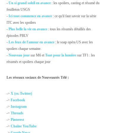
-
Un si grand soleil en avance
: les spoilers, casting et résumé du
feuilleton USGS
-
Ici tout commence en avance
: ce qu'il faut savoir sur la série
ITC avec les spoilers
-
Plus belle la vie en avance
: tous les résumés détaillés des
épisodes PBLV
-
Les feux de l'amour en avance
: le soap opéra US avec les
spoilers chaque semaine.
-
Nouveau jour
sur M6 et
Tout pour la lumière
sur TF1 : les
résumés et spoilers chaque jour
Les réseaux sociaux de Nouveautés Télé :
->
X (ex-Twitter)
->
Facebook
->
Instagram
->
Threads
->
Pinterest
->
Chaîne YouTube
->
Google News