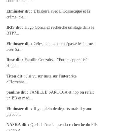
chute » d'Ophé...
Elminster
dit :
L'histoire avec L Cosmétique et la
crème, c'e...
IRIS
dit :
Hugo Gonzalez recherche un stage dans le
BTP?...
Elminster
dit :
Céleste a plus que dépassé les bornes
avec Sa...
Rose
dit :
Famille Gonzalez : "Futurs apprentis"
Hugo...
Titou
dit :
J'ai vu sur insta sur l'interprète
d'Hortense...
pauline
dit :
FAMILLE SAROCCA et hop on refait
un BB et mad...
Elminster
dit :
Il y a plein de départs mais il y aura
parado...
NASKA
dit :
Quel cinéma la pseudo recherche du Fils
GONZA...