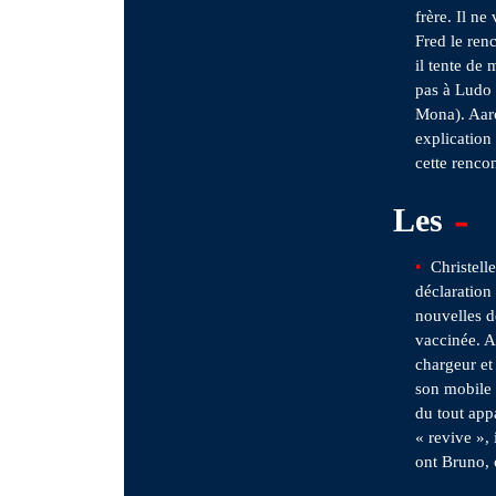
frère. Il ne
Fred le renc
il tente de
pas à Ludo 
Mona). Aar
explication
cette rencon
-
Les
Christell
déclaration
nouvelles d
vaccinée. A
chargeur et
son mobile 
du tout app
« revive »,
ont Bruno,