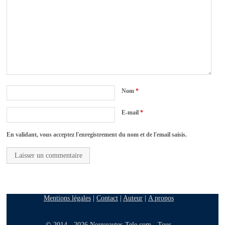
Nom
*
E-mail
*
En validant, vous acceptez l'enregistrement du nom et de l'email saisis.
Mentions légales
|
Contact
|
Auteur
|
A propos
© 2014 - 2026 Nouveautes-Tele.com - Tous