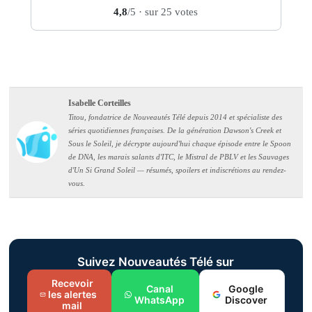
4,8
/5
· sur 25 votes
Isabelle Corteilles
Titou, fondatrice de Nouveautés Télé depuis 2014 et spécialiste des
séries quotidiennes françaises. De la génération Dawson's Creek et
Sous le Soleil, je décrypte aujourd'hui chaque épisode entre le Spoon
de DNA, les marais salants d'ITC, le Mistral de PBLV et les Sauvages
d'Un Si Grand Soleil — résumés, spoilers et indiscrétions au rendez-
vous.
Suivez Nouveautés Télé sur
Recevoir
Canal
Google
les alertes
WhatsApp
Discover
mail