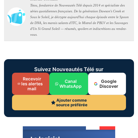
Titou, fondatrice de Nouveautés Télé depuis 2014 et spécialiste des
séries quotidiennes françaises. De la génération Dawson's Creek et
Sous le Soleil, je décrypte aujourd'hui chaque épisode entre le Spoon
de DNA, les marais salants d'ITC, le Mistral de PBLV et les Sauvages
d'Un Si Grand Soleil — résumés, spoilers et indiscrétions au rendez-
vous.
Suivez Nouveautés Télé sur
Recevoir
Canal
Google
les alertes
WhatsApp
Discover
mail
Ajouter comme
source préférée