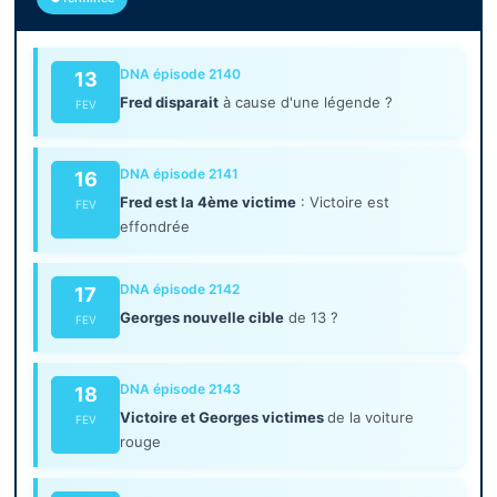
DNA épisode 2140
13
Fred disparait
à cause d'une légende ?
FEV
DNA épisode 2141
16
Fred est la 4ème victime
: Victoire est
FEV
effondrée
DNA épisode 2142
17
Georges nouvelle cible
de 13 ?
FEV
DNA épisode 2143
18
Victoire et Georges victimes
de la voiture
FEV
rouge