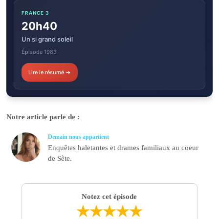
FRANCE 3
20h40
Un si grand soleil
Épisode 1983
Lire le résumé →
Notre article parle de :
Demain nous appartient
Enquêtes haletantes et drames familiaux au coeur
de Sète.
Notez cet épisode
★
★
★
★
★