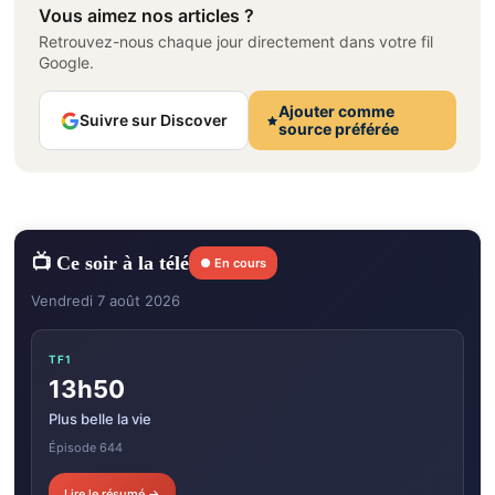
Vous aimez nos articles ?
Retrouvez-nous chaque jour directement dans votre fil
Google.
Ajouter comme
Suivre sur Discover
source préférée
📺 Ce soir à la télé
● En cours
Vendredi 7 août 2026
TF1
13h50
Plus belle la vie
Épisode 644
Lire le résumé →