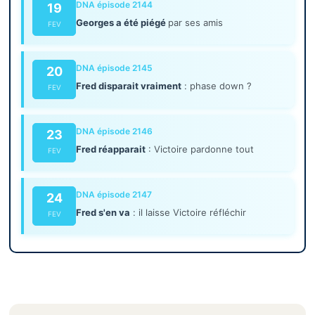
DNA épisode 2144
19
Georges a été piégé
par ses amis
FEV
DNA épisode 2145
20
Fred disparait vraiment
: phase down ?
FEV
DNA épisode 2146
23
Fred réapparait
: Victoire pardonne tout
FEV
DNA épisode 2147
24
Fred s'en va
: il laisse Victoire réfléchir
FEV