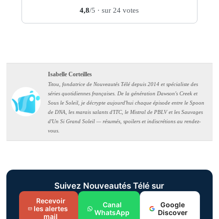
4,8
/5
· sur 24 votes
Isabelle Corteilles
Titou, fondatrice de Nouveautés Télé depuis 2014 et spécialiste des
séries quotidiennes françaises. De la génération Dawson's Creek et
Sous le Soleil, je décrypte aujourd'hui chaque épisode entre le Spoon
de DNA, les marais salants d'ITC, le Mistral de PBLV et les Sauvages
d'Un Si Grand Soleil — résumés, spoilers et indiscrétions au rendez-
vous.
Suivez Nouveautés Télé sur
Recevoir
Canal
Google
les alertes
WhatsApp
Discover
mail