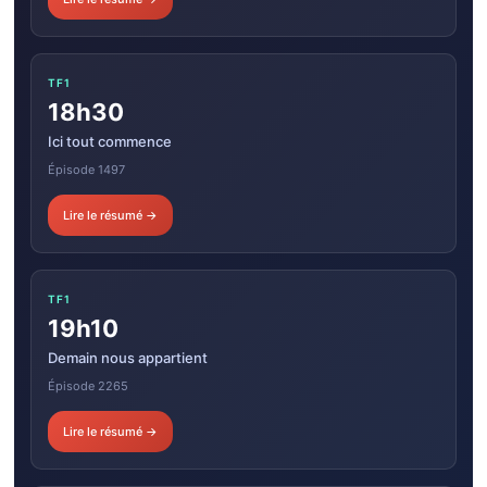
TF1
18h30
Ici tout commence
Épisode 1497
Lire le résumé →
TF1
19h10
Demain nous appartient
Épisode 2265
Lire le résumé →