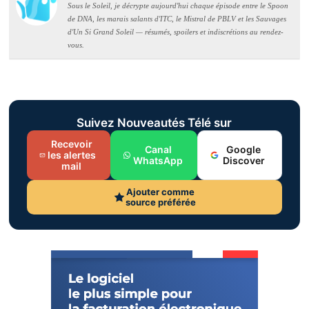
Sous le Soleil, je décrypte aujourd'hui chaque épisode entre le Spoon
de DNA, les marais salants d'ITC, le Mistral de PBLV et les Sauvages
d'Un Si Grand Soleil — résumés, spoilers et indiscrétions au rendez-
vous.
Suivez Nouveautés Télé sur
Recevoir
Canal
Google
les alertes
WhatsApp
Discover
mail
Ajouter comme
source préférée