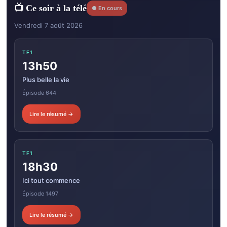
📺 Ce soir à la télé
● En cours
Vendredi 7 août 2026
TF1
13h50
Plus belle la vie
Épisode 644
Lire le résumé →
TF1
18h30
Ici tout commence
Épisode 1497
Lire le résumé →