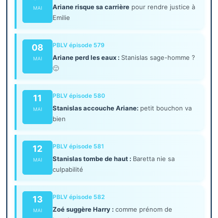
Ariane risque sa carrière
pour rendre justice à
MAI
Emilie
PBLV épisode 579
08
Ariane perd les eaux :
Stanislas sage-homme ?
MAI
🙂
PBLV épisode 580
11
Stanislas accouche Ariane:
petit bouchon va
MAI
bien
PBLV épisode 581
12
Stanislas tombe de haut :
Baretta nie sa
MAI
culpabilité
PBLV épisode 582
13
Zoé suggère Harry :
comme prénom de
MAI