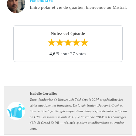
Plus belle la vie
Entre polar et vie de quartier, bienvenue au Mistral.
Notez cet épisode
★
★
★
★
★
4,6
/5
· sur 27 votes
Isabelle Corteilles
Titou, fondatrice de Nouveautés Télé depuis 2014 et spécialiste des
séries quotidiennes françaises. De la génération Dawson's Creek et
Sous le Soleil, je décrypte aujourd'hui chaque épisode entre le Spoon
de DNA, les marais salants d'ITC, le Mistral de PBLV et les Sauvages
d'Un Si Grand Soleil — résumés, spoilers et indiscrétions au rendez-
vous.