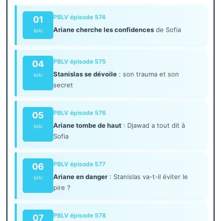
PBLV épisode 574
01
Ariane cherche les confidences
de Sofia
MAI
PBLV épisode 575
04
Stanislas se dévoile
: son trauma et son
MAI
secret
PBLV épisode 576
05
Ariane tombe de haut
: Djawad a tout dit à
MAI
Sofia
PBLV épisode 577
06
Ariane en danger
: Stanislas va-t-il éviter le
MAI
pire ?
PBLV épisode 578
07