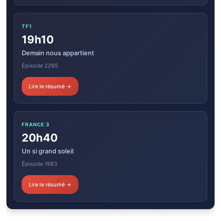
TF1
19h10
Demain nous appartient
Épisode 2265
Lire le résumé →
FRANCE 3
20h40
Un si grand soleil
Épisode 1983
Lire le résumé →