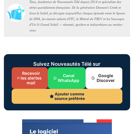
Titou, fondatrice de Nouveautés Télé depuis 2014 et spécialiste des
séries quotidiennes françaises. De la génération Dawson's Creek et
Sous le Soleil, je décrypte aujourd'hui chaque épisode entre le Spoon
de DNA, les marais salants d'ITC, le Mistral de PBLV et les Sauvages
d'Un Si Grand Soleil — résumés, spoilers et indiscrétions au rendez-
vous.
Suivez Nouveautés Télé sur
Recevoir
Canal
Google
les alertes
WhatsApp
Discover
mail
Ajouter comme
source préférée