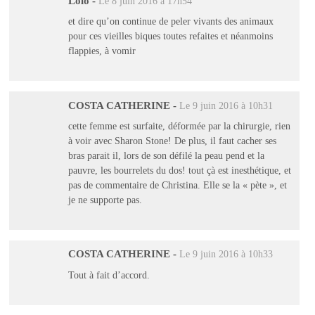
Lolo
-
Le 8 juin 2016 à 17h54
et dire qu’on continue de peler vivants des animaux
pour ces vieilles biques toutes refaites et néanmoins
flappies, à vomir
COSTA CATHERINE
-
Le 9 juin 2016 à 10h31
cette femme est surfaite, déformée par la chirurgie, rien
à voir avec Sharon Stone! De plus, il faut cacher ses
bras parait il, lors de son défilé la peau pend et la
pauvre, les bourrelets du dos! tout çà est inesthétique, et
pas de commentaire de Christina. Elle se la « pète », et
je ne supporte pas.
COSTA CATHERINE
-
Le 9 juin 2016 à 10h33
Tout à fait d’accord.