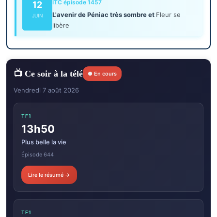
ITC épisode 1457
12
L'avenir de Péniac très sombre et
Fleur se
JUIN
libère
📺 Ce soir à la télé
● En cours
Vendredi 7 août 2026
TF1
13h50
Plus belle la vie
Épisode 644
Lire le résumé →
TF1