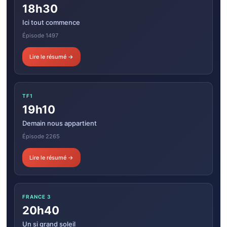
18h30
Ici tout commence
Épisode 1497
Lire le résumé →
TF1
19h10
Demain nous appartient
Épisode 2265
Lire le résumé →
FRANCE 3
20h40
Un si grand soleil