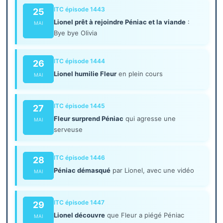
ITC épisode 1443
25
Lionel prêt à rejoindre Péniac et la viande
:
MAI
Bye bye Olivia
ITC épisode 1444
26
Lionel humilie Fleur
en plein cours
MAI
ITC épisode 1445
27
Fleur surprend Péniac
qui agresse une
MAI
serveuse
ITC épisode 1446
28
Péniac démasqué
par Lionel, avec une vidéo
MAI
ITC épisode 1447
29
Lionel découvre
que Fleur a piégé Péniac
MAI