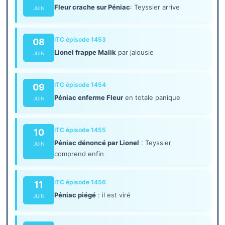
Fleur crache sur Péniac
: Teyssier arrive
JUIN
ITC épisode 1453
08
Lionel frappe Malik
par jalousie
JUIN
ITC épisode 1454
09
Péniac enferme Fleur
en totale panique
JUIN
ITC épisode 1455
10
Péniac dénoncé par Lionel
: Teyssier
JUIN
comprend enfin
ITC épisode 1456
11
Péniac piégé
: il est viré
JUIN