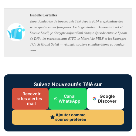
Isabelle Corteilles
Titou, fondatrice de Nouveautés Télé depuis 2014 et spécialiste des
séries quotidiennes françaises. De la génération Dawson's Creek et
Sous le Soleil, je décrypte aujourd'hui chaque épisode entre le Spoon
de DNA, les marais salants d'ITC, le Mistral de PBLV et les Sauvages
d'Un Si Grand Soleil — résumés, spoilers et indiscrétions au rendez-
vous.
Suivez Nouveautés Télé sur
Recevoir
Canal
Google
les alertes
WhatsApp
Discover
mail
Ajouter comme
source préférée