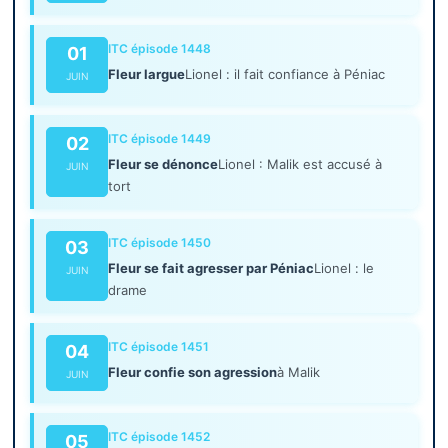
ITC épisode 1448
01
Fleur largue
Lionel : il fait confiance à Péniac
JUIN
ITC épisode 1449
02
Fleur se dénonce
Lionel : Malik est accusé à
JUIN
tort
ITC épisode 1450
03
Fleur se fait agresser par Péniac
Lionel : le
JUIN
drame
ITC épisode 1451
04
Fleur confie son agression
à Malik
JUIN
ITC épisode 1452
05