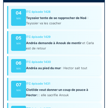
ITC épisode 1428
04
Teyssier tente de se rapprocher de Noé
:
MAI
Teyssier va les coacher
ITC épisode 1429
05
Andréa demande à Anouk de mentir
et Carla
MAI
est de retour
ITC épisode 1430
06
Andréa au pied du mur
: Hector sait tout
MAI
ITC épisode 1431
07
Clotilde veut donner un coup de pouce à
MAI
Hector :
: elle sacrifie Anouk