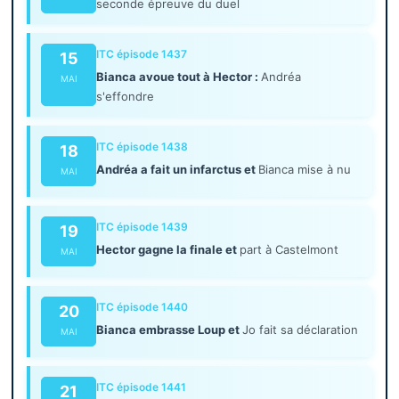
seconde épreuve du duel
ITC épisode 1437
15
Bianca avoue tout à Hector :
Andréa
MAI
s'effondre
ITC épisode 1438
18
Andréa a fait un infarctus et
Bianca mise à nu
MAI
ITC épisode 1439
19
Hector gagne la finale et
part à Castelmont
MAI
ITC épisode 1440
20
Bianca embrasse Loup et
Jo fait sa déclaration
MAI
ITC épisode 1441
21