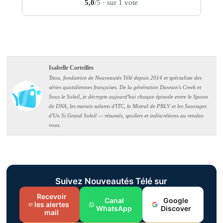
5,0
/5
· sur 1 vote
Isabelle Corteilles
Titou, fondatrice de Nouveautés Télé depuis 2014 et spécialiste des
séries quotidiennes françaises. De la génération Dawson's Creek et
Sous le Soleil, je décrypte aujourd'hui chaque épisode entre le Spoon
de DNA, les marais salants d'ITC, le Mistral de PBLV et les Sauvages
d'Un Si Grand Soleil — résumés, spoilers et indiscrétions au rendez-
vous.
Suivez Nouveautés Télé sur
Recevoir
Canal
Google
les alertes
WhatsApp
Discover
mail