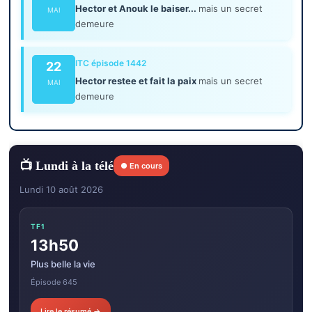
Hector et Anouk le baiser...
mais un secret
MAI
demeure
ITC épisode 1442
22
Hector restee et fait la paix
mais un secret
MAI
demeure
📺 Lundi à la télé
● En cours
Lundi 10 août 2026
TF1
13h50
Plus belle la vie
Épisode 645
Lire le résumé →