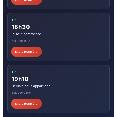
TF1
18h30
Ici tout commence
Épisode 1498
Lire le résumé →
TF1
19h10
Demain nous appartient
Épisode 2266
Lire le résumé →