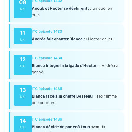
ITC épisode 1432
08
Anouk et Hector se déchirent :
: un duel en
MAI
duel
ITC épisode 1433
11
Andréa fait chanter Bianca :
: Hector en jeu !
MAI
ITC épisode 1434
12
Bianca intègre la brigade d'Hector :
: Andréa a
MAI
gagné
ITC épisode 1435
13
Bianca face à la cheffe Besseau:
: l'ex femme
MAI
de son client
ITC épisode 1436
14
Bianca décide de parler à Loup
avant la
MAI