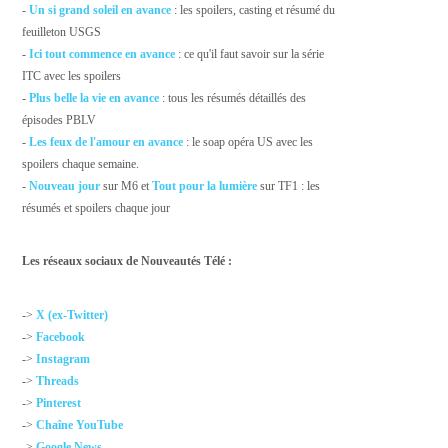
-
Un si grand soleil en avance
: les spoilers, casting et résumé du
feuilleton USGS
-
Ici tout commence en avance
: ce qu'il faut savoir sur la série
ITC avec les spoilers
-
Plus belle la vie en avance
: tous les résumés détaillés des
épisodes PBLV
-
Les feux de l'amour en avance
: le soap opéra US avec les
spoilers chaque semaine.
-
Nouveau jour
sur M6 et
Tout pour la lumière
sur TF1 : les
résumés et spoilers chaque jour
Les réseaux sociaux de Nouveautés Télé :
->
X (ex-Twitter)
->
Facebook
->
Instagram
->
Threads
->
Pinterest
->
Chaîne YouTube
->
Google News