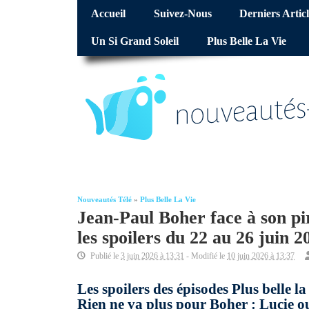
Accueil
Suivez-Nous
Derniers Articl
Un Si Grand Soleil
Plus Belle La Vie
Nouveautés Télé
»
Plus Belle La Vie
Jean-Paul Boher face à son pir
les spoilers du 22 au 26 juin 2
Publié le
3 juin 2026 à 13:31
- Modifié le
10 juin 2026 à 13:37
Les spoilers des épisodes Plus belle l
Rien ne va plus pour Boher : Lucie ou