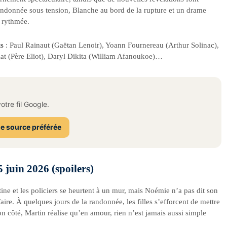
ndonnée sous tension, Blanche au bord de la rupture et un drame
 rythmée.
ts
: Paul Rainaut (Gaëtan Lenoir), Yoann Fournereau (Arthur Solinac),
at (Père Eliot), Daryl Dikita (William Afanoukoe)…
tre fil Google.
e source préférée
5 juin 2026 (spoilers)
tine et les policiers se heurtent à un mur, mais Noémie n’a pas dit son
faire. À quelques jours de la randonnée, les filles s’efforcent de mettre
on côté, Martin réalise qu’en amour, rien n’est jamais aussi simple