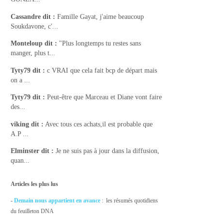
Cassandre
dit :
Famille Gayat, j'aime beaucoup
Soukdavone, c'...
Monteloup
dit :
"Plus longtemps tu restes sans
manger, plus t...
Tyty79
dit :
c VRAI que cela fait bcp de départ mais
on a ...
Tyty79
dit :
Peut-être que Marceau et Diane vont faire
des...
viking
dit :
Avec tous ces achats,il est probable que
A.P ...
Elminster
dit :
Je ne suis pas à jour dans la diffusion,
quan...
Articles les plus lus
-
Demain nous appartient en avance
: les résumés quotidiens
du feuilleton DNA