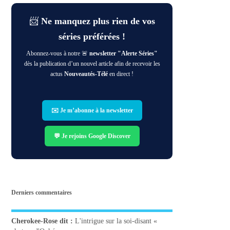
📨
Ne manquez plus rien de vos
séries préférées !
Abonnez-vous à notre 🚨
newsletter "Alerte Séries"
dès la publication d’un nouvel article afin de recevoir les
actus
Nouveautés-Télé
en direct !
✉️ Je m’abonne à la newsletter
💬 Je rejoins Google Discover
Derniers commentaires
Cherokee-Rose
dit :
L'intrigue sur la soi-disant «