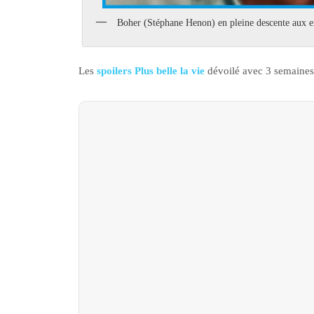
Boher (Stéphane Henon) en pleine descente aux e
Les
spoilers Plus belle la vie
dévoilé avec 3 semaines