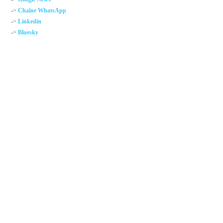
->
Chaîne WhatsApp
->
Linkedin
->
Bluesky