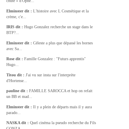
chute » d'Ophé...
Elminster
dit :
L'histoire avec L Cosmétique et la
crème, c'e...
IRIS
dit :
Hugo Gonzalez recherche un stage dans le
BTP?...
Elminster
dit :
Céleste a plus que dépassé les bornes
avec Sa...
Rose
dit :
Famille Gonzalez : "Futurs apprentis"
Hugo...
Titou
dit :
J'ai vu sur insta sur l'interprète
d'Hortense...
pauline
dit :
FAMILLE SAROCCA et hop on refait
un BB et mad...
Elminster
dit :
Il y a plein de départs mais il y aura
parado...
NASKA
dit :
Quel cinéma la pseudo recherche du Fils
GONZA...