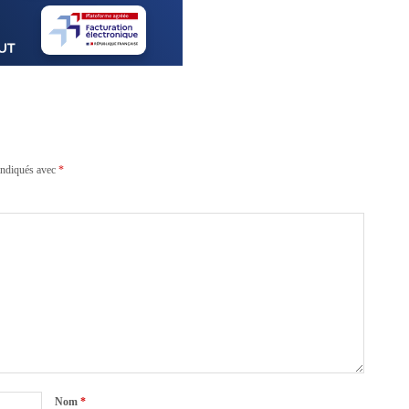
indiqués avec
*
Nom
*