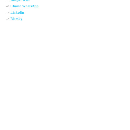
->
Chaîne WhatsApp
->
Linkedin
->
Bluesky