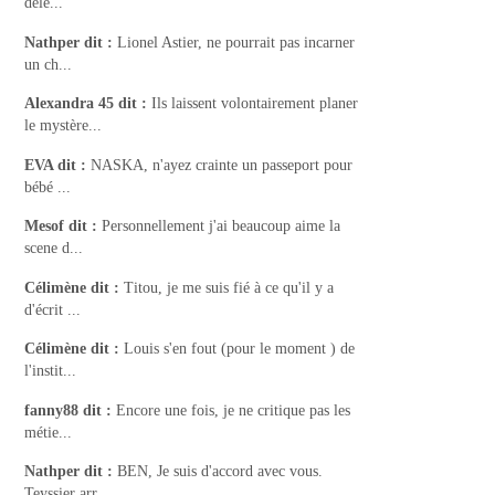
dele...
Nathper
dit :
Lionel Astier, ne pourrait pas incarner
un ch...
Alexandra 45
dit :
Ils laissent volontairement planer
le mystère...
EVA
dit :
NASKA, n'ayez crainte un passeport pour
bébé ...
Mesof
dit :
Personnellement j'ai beaucoup aime la
scene d...
Célimène
dit :
Titou, je me suis fié à ce qu'il y a
d'écrit ...
Célimène
dit :
Louis s'en fout (pour le moment ) de
l'instit...
fanny88
dit :
Encore une fois, je ne critique pas les
métie...
Nathper
dit :
BEN, Je suis d'accord avec vous.
Teyssier arr...