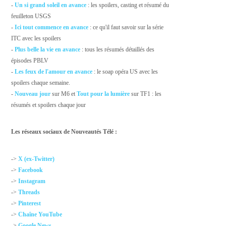
-
Un si grand soleil en avance
: les spoilers, casting et résumé du
feuilleton USGS
-
Ici tout commence en avance
: ce qu'il faut savoir sur la série
ITC avec les spoilers
-
Plus belle la vie en avance
: tous les résumés détaillés des
épisodes PBLV
-
Les feux de l'amour en avance
: le soap opéra US avec les
spoilers chaque semaine.
-
Nouveau jour
sur M6 et
Tout pour la lumière
sur TF1 : les
résumés et spoilers chaque jour
Les réseaux sociaux de Nouveautés Télé :
->
X (ex-Twitter)
->
Facebook
->
Instagram
->
Threads
->
Pinterest
->
Chaîne YouTube
->
Google News