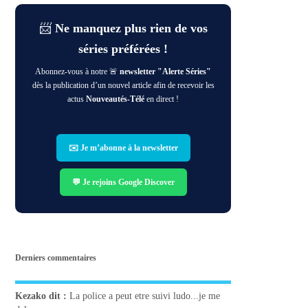
📨
Ne manquez plus rien de vos
séries préférées !
Abonnez-vous à notre 🚨
newsletter "Alerte Séries"
dès la publication d’un nouvel article afin de recevoir les
actus
Nouveautés-Télé
en direct !
✉️ Je m’abonne à la newsletter
💬 Je rejoins Google Discover
Derniers commentaires
Kezako
dit :
La police a peut etre suivi ludo...je me