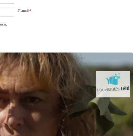
E-mail
*
isis.