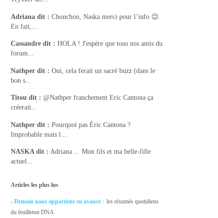
Adriana
dit :
Chonchon, Naska merci pour l’info 😉.
En fait,...
Cassandre
dit :
HOLA ! J'espère que tous nos amis du
forum...
Nathper
dit :
Oui, cela ferait un sacré buzz (dans le
bon s...
Titou
dit :
@Nathper franchement Eric Cantona ça
créerait...
Nathper
dit :
Pourquoi pas Éric Cantona ?
Improbable mais l...
NASKA
dit :
Adriana ... Mon fils et ma belle-fille
actuel...
Articles les plus lus
-
Demain nous appartient en avance
: les résumés quotidiens
du feuilleton DNA