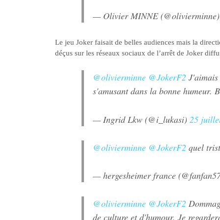
— Olivier MINNE (@olivierminne
Le jeu Joker faisait de belles audiences mais la direct
déçus sur les réseaux sociaux de l’arrêt de Joker di
@olivierminne
@JokerF2
J'aimais 
s'amusant dans la bonne humeur. B
— Ingrid Lkw (@i_lukasi)
25 juill
@olivierminne
@JokerF2
quel tris
— hergesheimer france (@fanfan5
@olivierminne
@JokerF2
Dommage 
de culture et d'humour. Je regarde