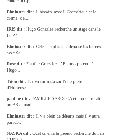
chute » d'Ophé...
Elminster
dit :
L'histoire avec L Cosmétique et la
crème, c'e...
IRIS
dit :
Hugo Gonzalez recherche un stage dans le
BTP?...
Elminster
dit :
Céleste a plus que dépassé les bornes
avec Sa...
Rose
dit :
Famille Gonzalez : "Futurs apprentis"
Hugo...
Titou
dit :
J'ai vu sur insta sur l'interprète
d'Hortense...
pauline
dit :
FAMILLE SAROCCA et hop on refait
un BB et mad...
Elminster
dit :
Il y a plein de départs mais il y aura
parado...
NASKA
dit :
Quel cinéma la pseudo recherche du Fils
GONZA...