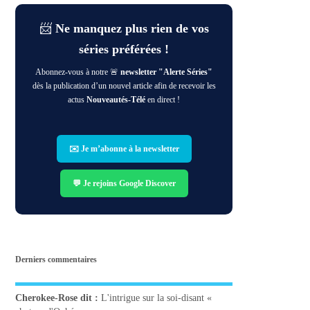
📨
Ne manquez plus rien de vos
séries préférées !
Abonnez-vous à notre 🚨
newsletter "Alerte Séries"
dès la publication d’un nouvel article afin de recevoir les
actus
Nouveautés-Télé
en direct !
✉️ Je m’abonne à la newsletter
💬 Je rejoins Google Discover
Derniers commentaires
Cherokee-Rose
dit :
L'intrigue sur la soi-disant «