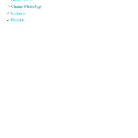
->
Chaîne WhatsApp
->
Linkedin
->
Bluesky