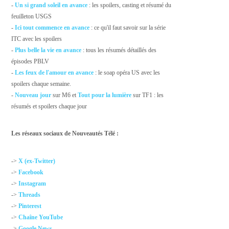
-
Un si grand soleil en avance
: les spoilers, casting et résumé du
feuilleton USGS
-
Ici tout commence en avance
: ce qu'il faut savoir sur la série
ITC avec les spoilers
-
Plus belle la vie en avance
: tous les résumés détaillés des
épisodes PBLV
-
Les feux de l'amour en avance
: le soap opéra US avec les
spoilers chaque semaine.
-
Nouveau jour
sur M6 et
Tout pour la lumière
sur TF1 : les
résumés et spoilers chaque jour
Les réseaux sociaux de Nouveautés Télé :
->
X (ex-Twitter)
->
Facebook
->
Instagram
->
Threads
->
Pinterest
->
Chaîne YouTube
->
Google News