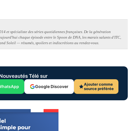
14 et spécialiste des séries quotidiennes françaises. De la génération
 aujourd'hui chaque épisode entre le Spoon de DNA, les marais salants d'ITC,
and Soleil — résumés, spoilers et indiscrétions au rendez-vous.
Nouveautés Télé sur
Ajouter comme
WhatsApp
Google Discover
source préférée