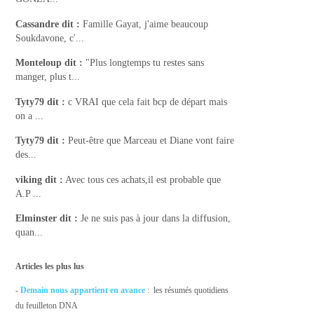
Cassandre
dit :
Famille Gayat, j'aime beaucoup
Soukdavone, c'...
Monteloup
dit :
"Plus longtemps tu restes sans
manger, plus t...
Tyty79
dit :
c VRAI que cela fait bcp de départ mais
on a ...
Tyty79
dit :
Peut-être que Marceau et Diane vont faire
des...
viking
dit :
Avec tous ces achats,il est probable que
A.P ...
Elminster
dit :
Je ne suis pas à jour dans la diffusion,
quan...
Articles les plus lus
-
Demain nous appartient en avance
: les résumés quotidiens
du feuilleton DNA