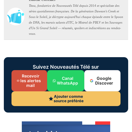
Titou, fondatrice de Nouveautés Télé depuis 2014 et spécialiste des
séries quotidiennes françaises. De la génération Dawson's Creek et
Sous le Soleil, je décrypte aujourd'hui chaque épisode entre le Spoon
de DNA, les marais salants d'ITC, le Mistral de PBLV et les Sauvages
d'Un Si Grand Soleil — résumés, spoilers et indiscrétions au rendez-
vous.
Suivez Nouveautés Télé sur
Recevoir
Canal
Google
les alertes
WhatsApp
Discover
mail
Ajouter comme
source préférée