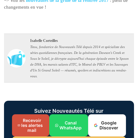
=> Voir les
nouveautés de la grille de la rentrée 2017
: plein de
changements en vue !
Isabelle Corteilles
Titou, fondatrice de Nouveautés Télé depuis 2014 et spécialiste des
séries quotidiennes françaises. De la génération Dawson's Creek et
Sous le Soleil, je décrypte aujourd'hui chaque épisode entre le Spoon
de DNA, les marais salants d'ITC, le Mistral de PBLV et les Sauvages
d'Un Si Grand Soleil — résumés, spoilers et indiscrétions au rendez-
vous.
Suivez Nouveautés Télé sur
Recevoir
Canal
Google
les alertes
WhatsApp
Discover
mail