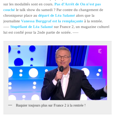
sur les modalités sont en cours.
Pas d’Arrêt de On n’est pas
couché
le talk show du samedi ? Par contre du changement de
chroniqueur place au
départ de Léa Salamé
alors que la
journaliste
Vanessa Burggraf est la remplaçante
à la rentrée.
—–
Stupéfiant de Léa Salamé
sur France 2, un magazine culturel
lui est confié pour la 2nde partie de soirée. —–
Ruquier toujours plus sur France 2 à la rentrée !