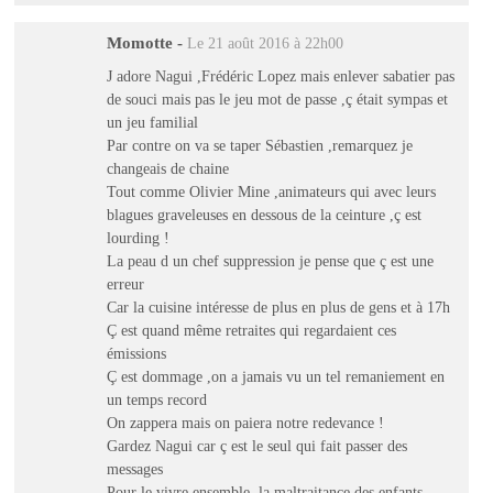
Momotte
-
Le 21 août 2016 à 22h00
J adore Nagui ,Frédéric Lopez mais enlever sabatier pas
de souci mais pas le jeu mot de passe ,ç était sympas et
un jeu familial
Par contre on va se taper Sébastien ,remarquez je
changeais de chaine
Tout comme Olivier Mine ,animateurs qui avec leurs
blagues graveleuses en dessous de la ceinture ,ç est
lourding !
La peau d un chef suppression je pense que ç est une
erreur
Car la cuisine intéresse de plus en plus de gens et à 17h
Ç est quand même retraites qui regardaient ces
émissions
Ç est dommage ,on a jamais vu un tel remaniement en
un temps record
On zappera mais on paiera notre redevance !
Gardez Nagui car ç est le seul qui fait passer des
messages
Pour le vivre ensemble ,la maltraitance des enfants