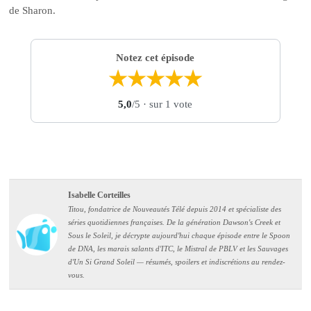
de Sharon.
Notez cet épisode
★
★
★
★
★
5,0
/5
· sur 1 vote
Isabelle Corteilles
Titou, fondatrice de Nouveautés Télé depuis 2014 et spécialiste des
séries quotidiennes françaises. De la génération Dawson's Creek et
Sous le Soleil, je décrypte aujourd'hui chaque épisode entre le Spoon
de DNA, les marais salants d'ITC, le Mistral de PBLV et les Sauvages
d'Un Si Grand Soleil — résumés, spoilers et indiscrétions au rendez-
vous.