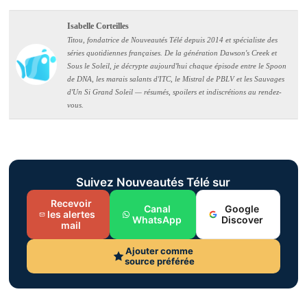
Isabelle Corteilles
Titou, fondatrice de Nouveautés Télé depuis 2014 et spécialiste des
séries quotidiennes françaises. De la génération Dawson's Creek et
Sous le Soleil, je décrypte aujourd'hui chaque épisode entre le Spoon
de DNA, les marais salants d'ITC, le Mistral de PBLV et les Sauvages
d'Un Si Grand Soleil — résumés, spoilers et indiscrétions au rendez-
vous.
Suivez Nouveautés Télé sur
Recevoir
Canal
Google
les alertes
WhatsApp
Discover
mail
Ajouter comme
source préférée