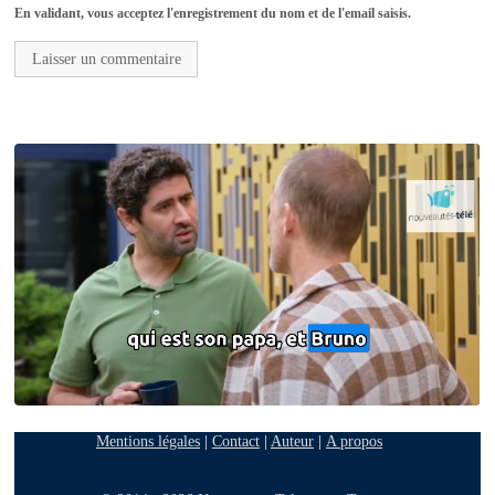
En validant, vous acceptez l'enregistrement du nom et de l'email saisis.
Mentions légales
|
Contact
|
Auteur
|
A propos