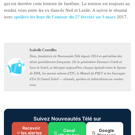
qui est derrière cette histoire de fantôme. La tension est toujours au
rendez vous entre les ex-fiancés Neil et Leslie. A suivre le résumé
avec
spoilers les feux de l’amour du 27 février au 3 mars
2017.
Isabelle Corteilles
Titou, fondatrice de Nouveautés Télé depuis 2014 et spécialiste des
séries quotidiennes françaises. De la génération Dawson's Creek et
Sous le Soleil, je décrypte aujourd'hui chaque épisode entre le Spoon
de DNA, les marais salants d'ITC, le Mistral de PBLV et les Sauvages
d'Un Si Grand Soleil — résumés, spoilers et indiscrétions au rendez-
vous.
Suivez Nouveautés Télé sur
Recevoir
Canal
Google
les alertes