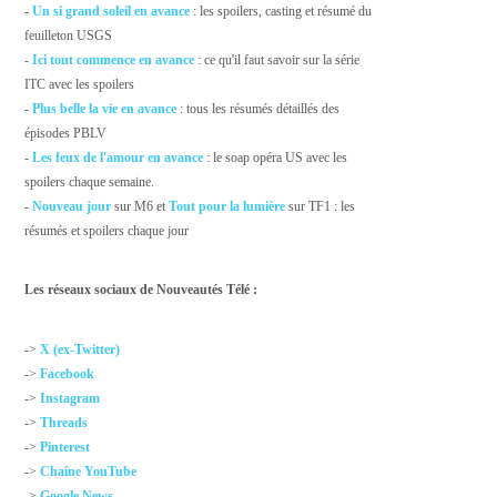
-
Un si grand soleil en avance
: les spoilers, casting et résumé du
feuilleton USGS
-
Ici tout commence en avance
: ce qu'il faut savoir sur la série
ITC avec les spoilers
-
Plus belle la vie en avance
: tous les résumés détaillés des
épisodes PBLV
-
Les feux de l'amour en avance
: le soap opéra US avec les
spoilers chaque semaine.
-
Nouveau jour
sur M6 et
Tout pour la lumière
sur TF1 : les
résumés et spoilers chaque jour
Les réseaux sociaux de Nouveautés Télé :
->
X (ex-Twitter)
->
Facebook
->
Instagram
->
Threads
->
Pinterest
->
Chaîne YouTube
->
Google News