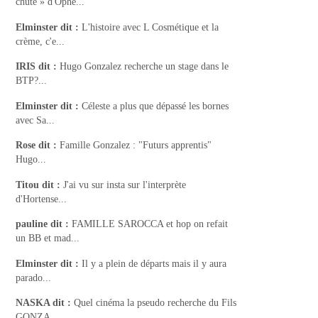
chute » d'Ophé...
Elminster
dit :
L'histoire avec L Cosmétique et la
crème, c'e...
IRIS
dit :
Hugo Gonzalez recherche un stage dans le
BTP?...
Elminster
dit :
Céleste a plus que dépassé les bornes
avec Sa...
Rose
dit :
Famille Gonzalez : "Futurs apprentis"
Hugo...
Titou
dit :
J'ai vu sur insta sur l'interprète
d'Hortense...
pauline
dit :
FAMILLE SAROCCA et hop on refait
un BB et mad...
Elminster
dit :
Il y a plein de départs mais il y aura
parado...
NASKA
dit :
Quel cinéma la pseudo recherche du Fils
GONZA...