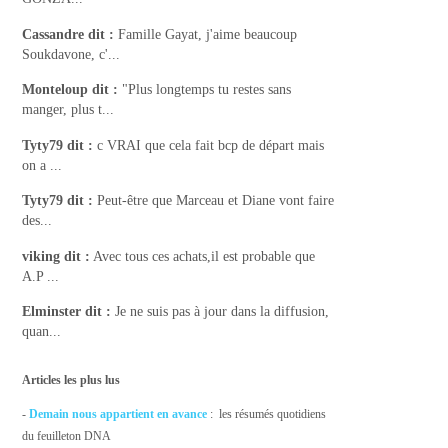
Cassandre
dit :
Famille Gayat, j'aime beaucoup
Soukdavone, c'...
Monteloup
dit :
"Plus longtemps tu restes sans
manger, plus t...
Tyty79
dit :
c VRAI que cela fait bcp de départ mais
on a ...
Tyty79
dit :
Peut-être que Marceau et Diane vont faire
des...
viking
dit :
Avec tous ces achats,il est probable que
A.P ...
Elminster
dit :
Je ne suis pas à jour dans la diffusion,
quan...
Articles les plus lus
-
Demain nous appartient en avance
: les résumés quotidiens
du feuilleton DNA