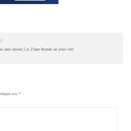
52
ime sans amour j’ai 23ans blonde au yeux vert
indiqués avec
*