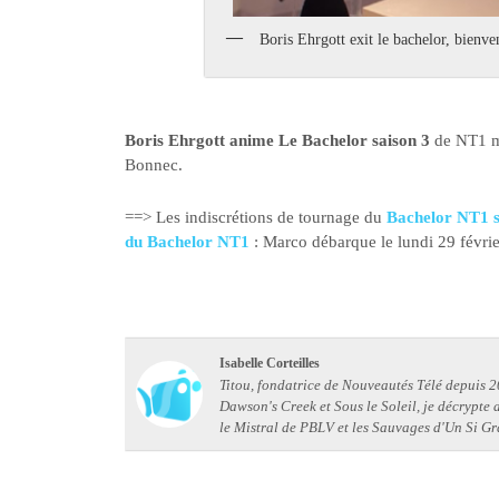
Boris Ehrgott exit le bachelor, bienve
Boris Ehrgott anime Le Bachelor saison 3
de NT1 m
Bonnec.
==> Les indiscrétions de tournage du
Bachelor NT1 s
du Bachelor NT1
: Marco débarque le lundi 29 févri
Isabelle Corteilles
Titou, fondatrice de Nouveautés Télé depuis 20
Dawson's Creek et Sous le Soleil, je décrypte
le Mistral de PBLV et les Sauvages d'Un Si Gr