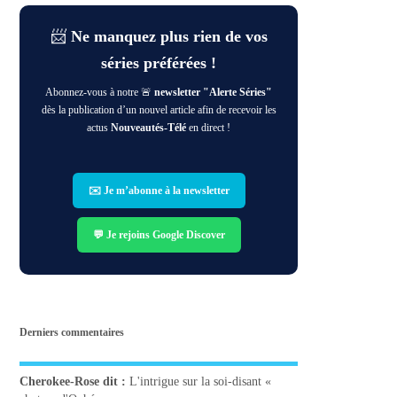
📨
Ne manquez plus rien de vos
séries préférées !
Abonnez-vous à notre 🚨
newsletter "Alerte Séries"
dès la publication d’un nouvel article afin de recevoir les
actus
Nouveautés-Télé
en direct !
✉️ Je m’abonne à la newsletter
💬 Je rejoins Google Discover
Derniers commentaires
Cherokee-Rose
dit :
L'intrigue sur la soi-disant «