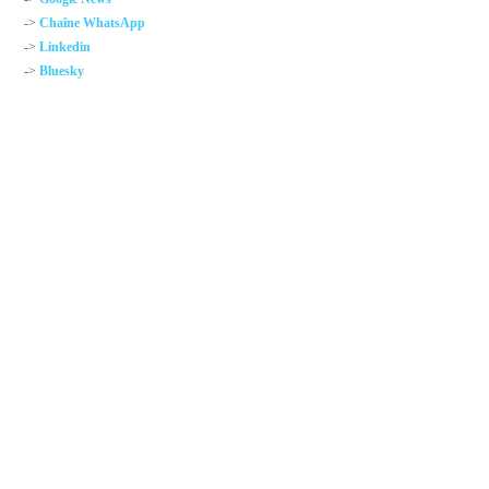
->
Chaîne WhatsApp
->
Linkedin
->
Bluesky